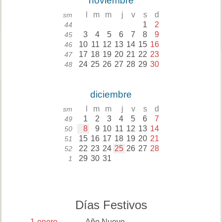
noviembre
l
m
m
j
v
s
d
sm
1
2
44
3
4
5
6
7
8
9
45
10
11
12
13
14
15
16
46
17
18
19
20
21
22
23
47
24
25
26
27
28
29
30
48
diciembre
l
m
m
j
v
s
d
sm
1
2
3
4
5
6
7
49
8
9
10
11
12
13
14
50
15
16
17
18
19
20
21
51
22
23
24
25
26
27
28
52
29
30
31
1
Días Festivos
1
enero
Año Nuevo