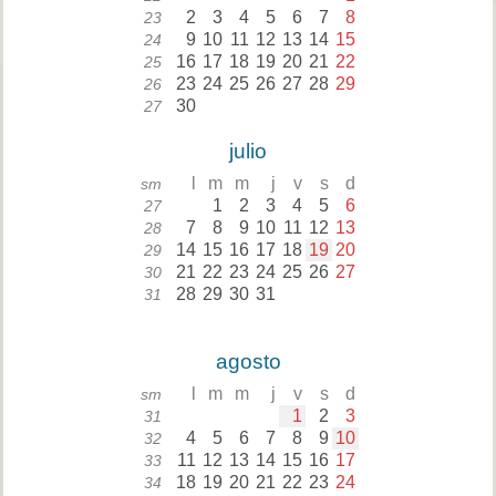
2
3
4
5
6
7
8
23
9
10
11
12
13
14
15
24
16
17
18
19
20
21
22
25
23
24
25
26
27
28
29
26
30
27
julio
l
m
m
j
v
s
d
sm
1
2
3
4
5
6
27
7
8
9
10
11
12
13
28
14
15
16
17
18
19
20
29
21
22
23
24
25
26
27
30
28
29
30
31
31
agosto
l
m
m
j
v
s
d
sm
1
2
3
31
4
5
6
7
8
9
10
32
11
12
13
14
15
16
17
33
18
19
20
21
22
23
24
34