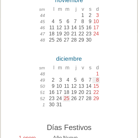
noviembre
l
m
m
j
v
s
d
sm
1
2
3
44
4
5
6
7
8
9
10
45
11
12
13
14
15
16
17
46
18
19
20
21
22
23
24
47
25
26
27
28
29
30
48
diciembre
l
m
m
j
v
s
d
sm
1
48
2
3
4
5
6
7
8
49
9
10
11
12
13
14
15
50
16
17
18
19
20
21
22
51
23
24
25
26
27
28
29
52
30
31
1
Días Festivos
1
enero
Año Nuevo