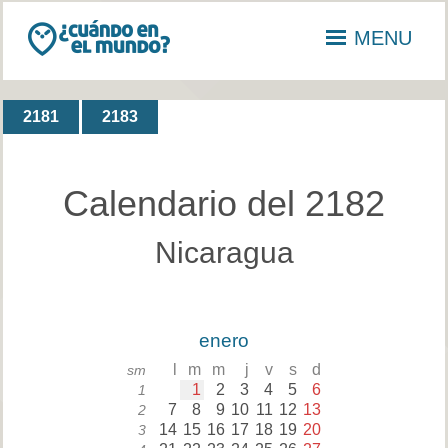
MENU
2181
2183
Calendario del 2182
Nicaragua
enero
l
m
m
j
v
s
d
sm
1
2
3
4
5
6
1
7
8
9
10
11
12
13
2
14
15
16
17
18
19
20
3