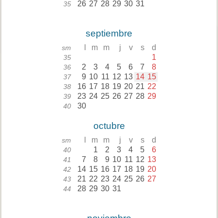
26
27
28
29
30
31
35
septiembre
l
m
m
j
v
s
d
sm
1
35
2
3
4
5
6
7
8
36
9
10
11
12
13
14
15
37
16
17
18
19
20
21
22
38
23
24
25
26
27
28
29
39
30
40
octubre
l
m
m
j
v
s
d
sm
1
2
3
4
5
6
40
7
8
9
10
11
12
13
41
14
15
16
17
18
19
20
42
21
22
23
24
25
26
27
43
28
29
30
31
44