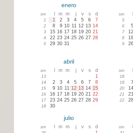
enero
l
m
m
j
v
s
d
sm
sm
1
2
3
4
5
6
7
1
5
8
9
10
11
12
13
14
2
6
15
16
17
18
19
20
21
1
3
7
22
23
24
25
26
27
28
1
4
8
29
30
31
2
5
9
abril
l
m
m
j
v
s
d
sm
sm
1
13
18
2
3
4
5
6
7
8
14
19
9
10
11
12
13
14
15
1
15
20
16
17
18
19
20
21
22
2
16
21
23
24
25
26
27
28
29
2
17
22
30
18
julio
l
m
m
j
v
s
d
sm
sm
1
26
31