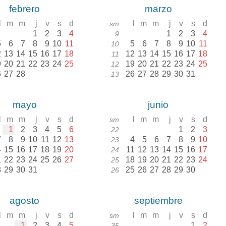
febrero
marzo
l
m
m
j
v
s
d
l
m
m
j
v
s
d
sm
1
2
3
4
1
2
3
4
9
5
6
7
8
9
10
11
5
6
7
8
9
10
11
10
2
13
14
15
16
17
18
12
13
14
15
16
17
18
11
9
20
21
22
23
24
25
19
20
21
22
23
24
25
12
6
27
28
26
27
28
29
30
31
13
mayo
junio
l
m
m
j
v
s
d
l
m
m
j
v
s
d
sm
1
2
3
4
5
6
1
2
3
22
7
8
9
10
11
12
13
4
5
6
7
8
9
10
23
4
15
16
17
18
19
20
11
12
13
14
15
16
17
24
1
22
23
24
25
26
27
18
19
20
21
22
23
24
25
8
29
30
31
25
26
27
28
29
30
26
agosto
septiembre
l
m
m
j
v
s
d
l
m
m
j
v
s
d
sm
1
2
3
4
5
1
2
35