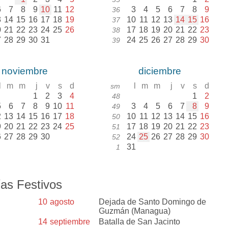
6
7
8
9
10
11
12
3
4
5
6
7
8
9
36
3
14
15
16
17
18
19
10
11
12
13
14
15
16
37
0
21
22
23
24
25
26
17
18
19
20
21
22
23
38
7
28
29
30
31
24
25
26
27
28
29
30
39
noviembre
diciembre
l
m
m
j
v
s
d
l
m
m
j
v
s
d
sm
1
2
3
4
1
2
48
5
6
7
8
9
10
11
3
4
5
6
7
8
9
49
2
13
14
15
16
17
18
10
11
12
13
14
15
16
50
9
20
21
22
23
24
25
17
18
19
20
21
22
23
51
6
27
28
29
30
24
25
26
27
28
29
30
52
31
1
as Festivos
10
agosto
Dejada de Santo Domingo de
Guzmán (Managua)
14
septiembre
Batalla de San Jacinto