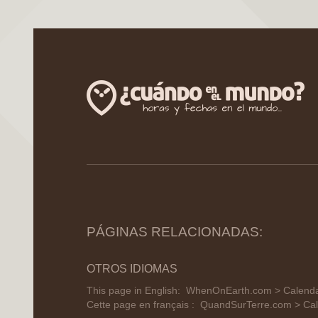
PÁGINAS RELACIONADAS:
OTROS IDIOMAS
This page in English:
WhenOnEarth.com > Calendar
Cette page en français :
QuandSurTerre.com > Cale