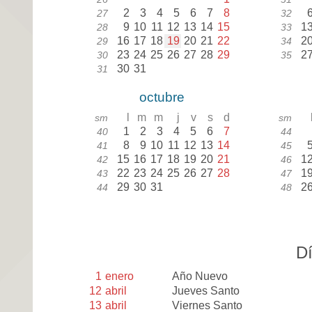
2
3
4
5
6
7
8
27
32
9
10
11
12
13
14
15
1
28
33
16
17
18
19
20
21
22
2
29
34
23
24
25
26
27
28
29
2
30
35
30
31
31
octubre
l
m
m
j
v
s
d
sm
sm
1
2
3
4
5
6
7
40
44
8
9
10
11
12
13
14
41
45
15
16
17
18
19
20
21
1
42
46
22
23
24
25
26
27
28
1
43
47
29
30
31
2
44
48
Dí
1
enero
Año Nuevo
12
abril
Jueves Santo
13
abril
Viernes Santo