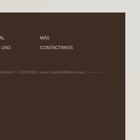
AL
MÁS
 USO
CONTACTANOS
el Mundo? - © 2008-2026 - www.CuandoEnElMundo.com