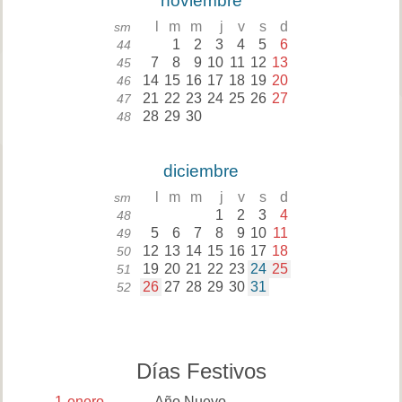
noviembre
l
m
m
j
v
s
d
sm
1
2
3
4
5
6
44
7
8
9
10
11
12
13
45
14
15
16
17
18
19
20
46
21
22
23
24
25
26
27
47
28
29
30
48
diciembre
l
m
m
j
v
s
d
sm
1
2
3
4
48
5
6
7
8
9
10
11
49
12
13
14
15
16
17
18
50
19
20
21
22
23
24
25
51
26
27
28
29
30
31
52
Días Festivos
1
enero
Año Nuevo