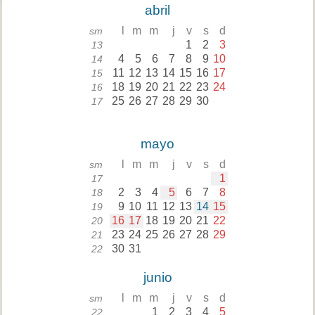
abril
l
m
m
j
v
s
d
sm
1
2
3
13
4
5
6
7
8
9
10
14
11
12
13
14
15
16
17
15
18
19
20
21
22
23
24
16
25
26
27
28
29
30
17
mayo
l
m
m
j
v
s
d
sm
1
17
2
3
4
5
6
7
8
18
9
10
11
12
13
14
15
19
16
17
18
19
20
21
22
20
23
24
25
26
27
28
29
21
30
31
22
junio
l
m
m
j
v
s
d
sm
1
2
3
4
5
22