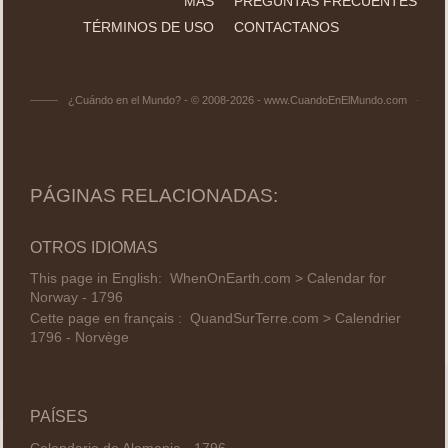
MÁS
PREGUNTAS FRECUENTES
TÉRMINOS DE USO
CONTACTANOS
¿Cuándo en el Mundo? - © 2008-2026 - www.CuandoEnElMundo.com
PÁGINAS RELACIONADAS:
OTROS IDIOMAS
This page in English:
WhenOnEarth.com > Calendar for
Norway - 1796
Cette page en français :
QuandSurTerre.com > Calendrier
1796 - Norvège
PAÍSES