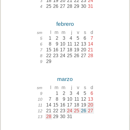
18
19
20
21
22
23
24
3
25
26
27
28
29
30
31
4
febrero
l
m
m
j
v
s
d
sm
1
2
3
4
5
6
7
5
8
9
10
11
12
13
14
6
15
16
17
18
19
20
21
7
22
23
24
25
26
27
28
8
29
9
marzo
l
m
m
j
v
s
d
sm
1
2
3
4
5
6
9
7
8
9
10
11
12
13
10
14
15
16
17
18
19
20
11
21
22
23
24
25
26
27
12
28
29
30
31
13