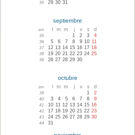
29
30
31
35
septiembre
l
m
m
j
v
s
d
sm
1
2
3
4
35
5
6
7
8
9
10
11
36
12
13
14
15
16
17
18
37
19
20
21
22
23
24
25
38
26
27
28
29
30
39
octubre
l
m
m
j
v
s
d
sm
1
2
39
3
4
5
6
7
8
9
40
10
11
12
13
14
15
16
41
17
18
19
20
21
22
23
42
24
25
26
27
28
29
30
43
31
44