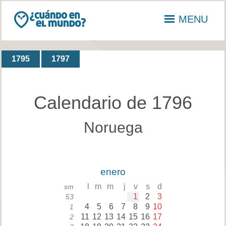
MENU
1795
1797
Calendario de 1796
Noruega
enero
l
m
m
j
v
s
d
sm
1
2
3
53
4
5
6
7
8
9
10
1
11
12
13
14
15
16
17
2