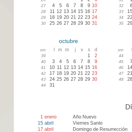
4
5
6
7
8
9
10
27
32
11
12
13
14
15
16
17
1
28
33
18
19
20
21
22
23
24
2
29
34
25
26
27
28
29
30
31
2
30
35
octubre
l
m
m
j
v
s
d
sm
sm
1
2
39
44
3
4
5
6
7
8
9
40
45
10
11
12
13
14
15
16
1
41
46
17
18
19
20
21
22
23
2
42
47
24
25
26
27
28
29
30
2
43
48
31
44
Dí
1
enero
Año Nuevo
15
abril
Viernes Santo
17
abril
Domingo de Resurrección