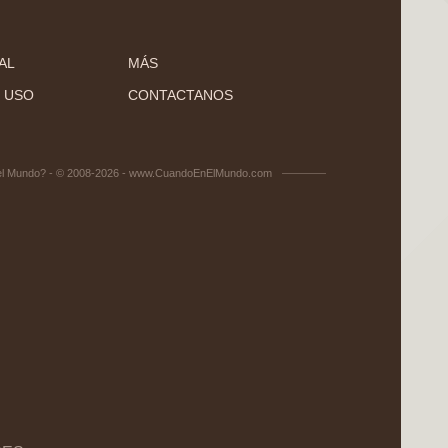
AL
MÁS
 USO
CONTACTANOS
el Mundo? - © 2008-2026 - www.CuandoEnElMundo.com