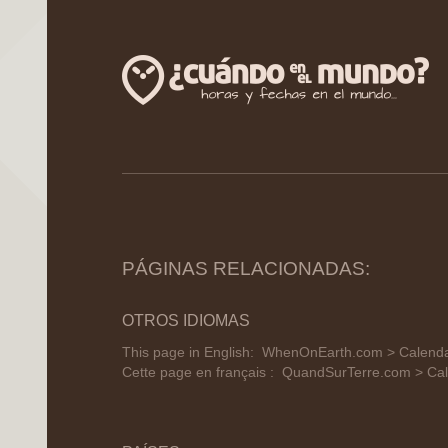
PÁGINAS RELACIONADAS:
OTROS IDIOMAS
This page in English:
WhenOnEarth.com > Calendar
Cette page en français :
QuandSurTerre.com > Cal