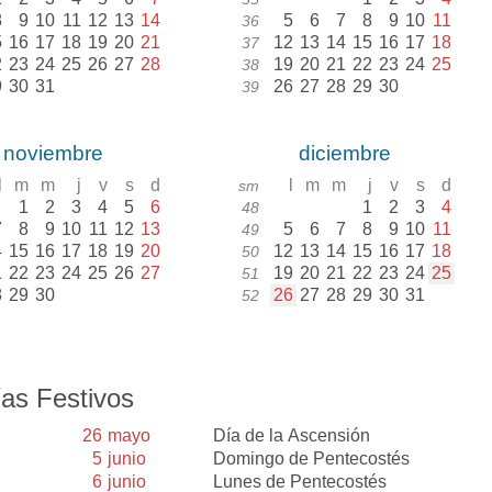
8
9
10
11
12
13
14
5
6
7
8
9
10
11
36
5
16
17
18
19
20
21
12
13
14
15
16
17
18
37
2
23
24
25
26
27
28
19
20
21
22
23
24
25
38
9
30
31
26
27
28
29
30
39
noviembre
diciembre
l
m
m
j
v
s
d
l
m
m
j
v
s
d
sm
1
2
3
4
5
6
1
2
3
4
48
7
8
9
10
11
12
13
5
6
7
8
9
10
11
49
4
15
16
17
18
19
20
12
13
14
15
16
17
18
50
1
22
23
24
25
26
27
19
20
21
22
23
24
25
51
8
29
30
26
27
28
29
30
31
52
as Festivos
26
mayo
Día de la Ascensión
5
junio
Domingo de Pentecostés
6
junio
Lunes de Pentecostés