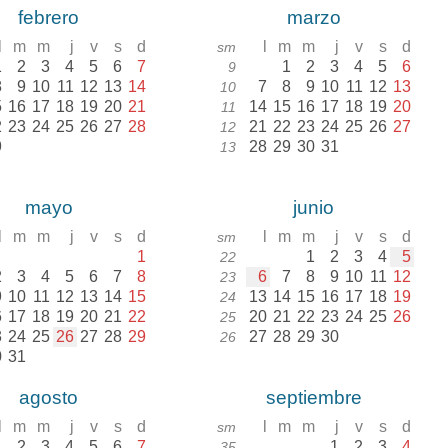
febrero
marzo
l
m
m
j
v
s
d
l
m
m
j
v
s
d
sm
1
2
3
4
5
6
7
1
2
3
4
5
6
9
8
9
10
11
12
13
14
7
8
9
10
11
12
13
10
5
16
17
18
19
20
21
14
15
16
17
18
19
20
11
2
23
24
25
26
27
28
21
22
23
24
25
26
27
12
9
28
29
30
31
13
mayo
junio
l
m
m
j
v
s
d
l
m
m
j
v
s
d
sm
1
1
2
3
4
5
22
2
3
4
5
6
7
8
6
7
8
9
10
11
12
23
9
10
11
12
13
14
15
13
14
15
16
17
18
19
24
6
17
18
19
20
21
22
20
21
22
23
24
25
26
25
3
24
25
26
27
28
29
27
28
29
30
26
0
31
agosto
septiembre
l
m
m
j
v
s
d
l
m
m
j
v
s
d
sm
1
2
3
4
5
6
7
1
2
3
4
35