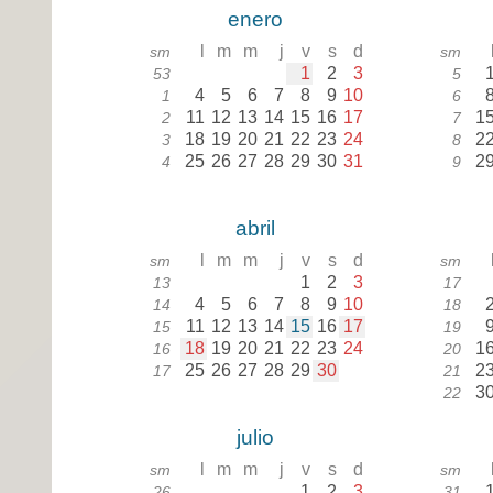
enero
l
m
m
j
v
s
d
sm
sm
1
2
3
53
5
4
5
6
7
8
9
10
1
6
11
12
13
14
15
16
17
1
2
7
18
19
20
21
22
23
24
2
3
8
25
26
27
28
29
30
31
2
4
9
abril
l
m
m
j
v
s
d
sm
sm
1
2
3
13
17
4
5
6
7
8
9
10
14
18
11
12
13
14
15
16
17
15
19
18
19
20
21
22
23
24
1
16
20
25
26
27
28
29
30
2
17
21
3
22
julio
l
m
m
j
v
s
d
sm
sm
1
2
3
26
31