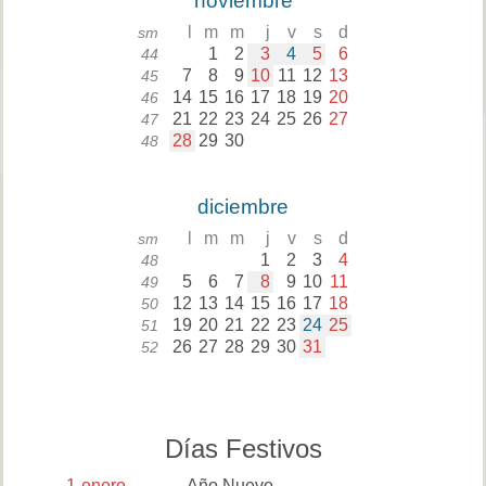
noviembre
l
m
m
j
v
s
d
sm
1
2
3
4
5
6
44
7
8
9
10
11
12
13
45
14
15
16
17
18
19
20
46
21
22
23
24
25
26
27
47
28
29
30
48
diciembre
l
m
m
j
v
s
d
sm
1
2
3
4
48
5
6
7
8
9
10
11
49
12
13
14
15
16
17
18
50
19
20
21
22
23
24
25
51
26
27
28
29
30
31
52
Días Festivos
1
enero
Año Nuevo