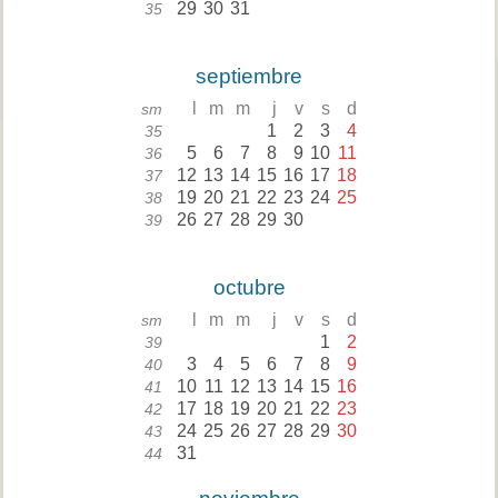
29
30
31
35
septiembre
l
m
m
j
v
s
d
sm
1
2
3
4
35
5
6
7
8
9
10
11
36
12
13
14
15
16
17
18
37
19
20
21
22
23
24
25
38
26
27
28
29
30
39
octubre
l
m
m
j
v
s
d
sm
1
2
39
3
4
5
6
7
8
9
40
10
11
12
13
14
15
16
41
17
18
19
20
21
22
23
42
24
25
26
27
28
29
30
43
31
44