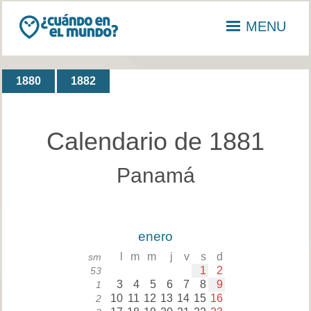
MENU
1880
1882
Calendario de 1881
Panamá
enero
l
m
m
j
v
s
d
sm
1
2
53
3
4
5
6
7
8
9
1
10
11
12
13
14
15
16
2