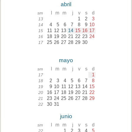
abril
l
m
m
j
v
s
d
sm
1
2
3
13
4
5
6
7
8
9
10
14
11
12
13
14
15
16
17
15
18
19
20
21
22
23
24
16
25
26
27
28
29
30
17
mayo
l
m
m
j
v
s
d
sm
1
17
2
3
4
5
6
7
8
18
9
10
11
12
13
14
15
19
16
17
18
19
20
21
22
20
23
24
25
26
27
28
29
21
30
31
22
junio
l
m
m
j
v
s
d
sm
1
2
3
4
5
22