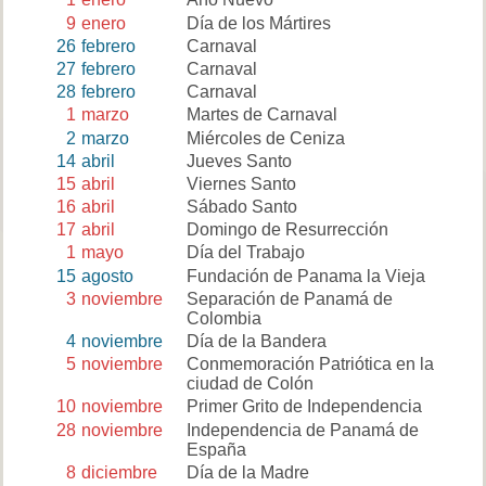
9
enero
Día de los Mártires
26
febrero
Carnaval
27
febrero
Carnaval
28
febrero
Carnaval
1
marzo
Martes de Carnaval
2
marzo
Miércoles de Ceniza
14
abril
Jueves Santo
15
abril
Viernes Santo
16
abril
Sábado Santo
17
abril
Domingo de Resurrección
1
mayo
Día del Trabajo
15
agosto
Fundación de Panama la Vieja
3
noviembre
Separación de Panamá de
Colombia
4
noviembre
Día de la Bandera
5
noviembre
Conmemoración Patriótica en la
ciudad de Colón
10
noviembre
Primer Grito de Independencia
28
noviembre
Independencia de Panamá de
España
8
diciembre
Día de la Madre