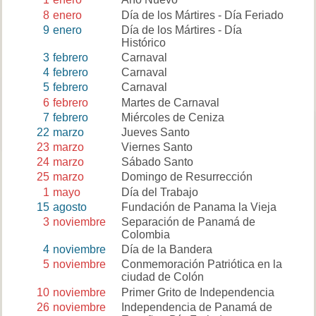
8
enero
Día de los Mártires - Día Feriado
9
enero
Día de los Mártires - Día
Histórico
3
febrero
Carnaval
4
febrero
Carnaval
5
febrero
Carnaval
6
febrero
Martes de Carnaval
7
febrero
Miércoles de Ceniza
22
marzo
Jueves Santo
23
marzo
Viernes Santo
24
marzo
Sábado Santo
25
marzo
Domingo de Resurrección
1
mayo
Día del Trabajo
15
agosto
Fundación de Panama la Vieja
3
noviembre
Separación de Panamá de
Colombia
4
noviembre
Día de la Bandera
5
noviembre
Conmemoración Patriótica en la
ciudad de Colón
10
noviembre
Primer Grito de Independencia
26
noviembre
Independencia de Panamá de