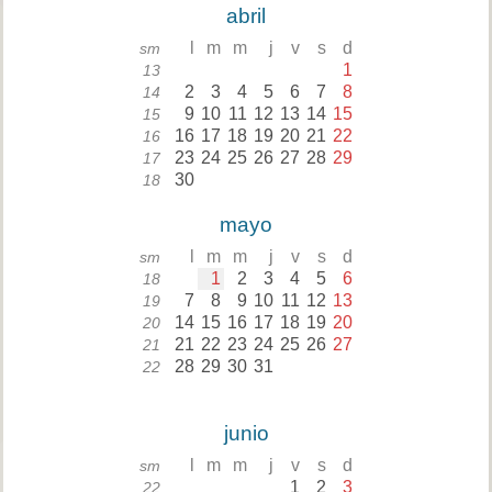
abril
l
m
m
j
v
s
d
sm
1
13
2
3
4
5
6
7
8
14
9
10
11
12
13
14
15
15
16
17
18
19
20
21
22
16
23
24
25
26
27
28
29
17
30
18
mayo
l
m
m
j
v
s
d
sm
1
2
3
4
5
6
18
7
8
9
10
11
12
13
19
14
15
16
17
18
19
20
20
21
22
23
24
25
26
27
21
28
29
30
31
22
junio
l
m
m
j
v
s
d
sm
1
2
3
22