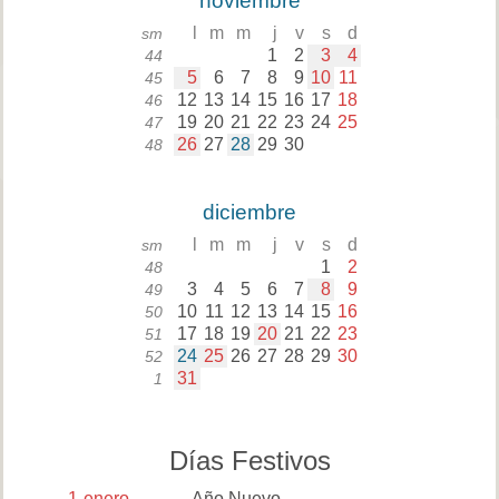
noviembre
l
m
m
j
v
s
d
sm
1
2
3
4
44
5
6
7
8
9
10
11
45
12
13
14
15
16
17
18
46
19
20
21
22
23
24
25
47
26
27
28
29
30
48
diciembre
l
m
m
j
v
s
d
sm
1
2
48
3
4
5
6
7
8
9
49
10
11
12
13
14
15
16
50
17
18
19
20
21
22
23
51
24
25
26
27
28
29
30
52
31
1
Días Festivos
1
enero
Año Nuevo