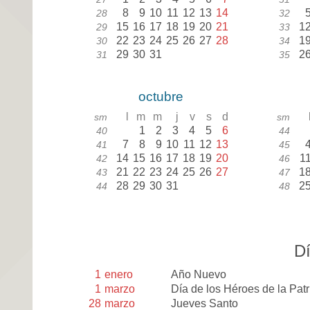
8
9
10
11
12
13
14
28
32
15
16
17
18
19
20
21
1
29
33
22
23
24
25
26
27
28
1
30
34
29
30
31
2
31
35
octubre
l
m
m
j
v
s
d
sm
sm
1
2
3
4
5
6
40
44
7
8
9
10
11
12
13
41
45
14
15
16
17
18
19
20
1
42
46
21
22
23
24
25
26
27
1
43
47
28
29
30
31
2
44
48
Dí
1
enero
Año Nuevo
1
marzo
Día de los Héroes de la Patr
28
marzo
Jueves Santo