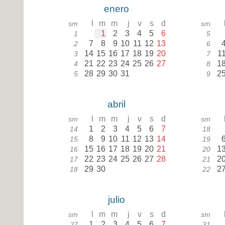
enero
l
m
m
j
v
s
d
sm
sm
1
2
3
4
5
6
1
5
7
8
9
10
11
12
13
2
6
14
15
16
17
18
19
20
1
3
7
21
22
23
24
25
26
27
1
4
8
28
29
30
31
2
5
9
abril
l
m
m
j
v
s
d
sm
sm
1
2
3
4
5
6
7
14
18
8
9
10
11
12
13
14
15
19
15
16
17
18
19
20
21
1
16
20
22
23
24
25
26
27
28
2
17
21
29
30
2
18
22
julio
l
m
m
j
v
s
d
sm
sm
1
2
3
4
5
6
7
27
31