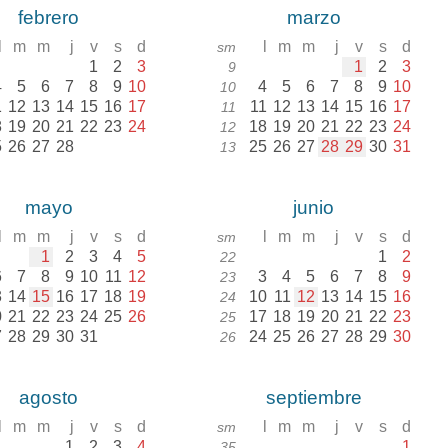
febrero
marzo
l
m
m
j
v
s
d
l
m
m
j
v
s
d
sm
1
2
3
1
2
3
9
4
5
6
7
8
9
10
4
5
6
7
8
9
10
10
1
12
13
14
15
16
17
11
12
13
14
15
16
17
11
8
19
20
21
22
23
24
18
19
20
21
22
23
24
12
5
26
27
28
25
26
27
28
29
30
31
13
mayo
junio
l
m
m
j
v
s
d
l
m
m
j
v
s
d
sm
1
2
3
4
5
1
2
22
6
7
8
9
10
11
12
3
4
5
6
7
8
9
23
3
14
15
16
17
18
19
10
11
12
13
14
15
16
24
0
21
22
23
24
25
26
17
18
19
20
21
22
23
25
7
28
29
30
31
24
25
26
27
28
29
30
26
agosto
septiembre
l
m
m
j
v
s
d
l
m
m
j
v
s
d
sm
1
2
3
4
1
35