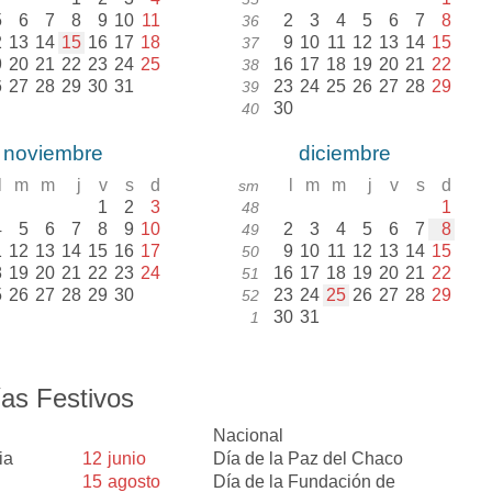
5
6
7
8
9
10
11
2
3
4
5
6
7
8
36
2
13
14
15
16
17
18
9
10
11
12
13
14
15
37
9
20
21
22
23
24
25
16
17
18
19
20
21
22
38
6
27
28
29
30
31
23
24
25
26
27
28
29
39
30
40
noviembre
diciembre
l
m
m
j
v
s
d
l
m
m
j
v
s
d
sm
1
2
3
1
48
4
5
6
7
8
9
10
2
3
4
5
6
7
8
49
1
12
13
14
15
16
17
9
10
11
12
13
14
15
50
8
19
20
21
22
23
24
16
17
18
19
20
21
22
51
5
26
27
28
29
30
23
24
25
26
27
28
29
52
30
31
1
as Festivos
Nacional
ia
12
junio
Día de la Paz del Chaco
15
agosto
Día de la Fundación de