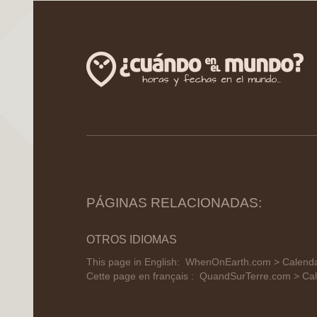
PÁGINAS RELACIONADAS:
OTROS IDIOMAS
This page in English:
WhenOnEarth.com > Calendar
Cette page en français :
QuandSurTerre.com > Cal