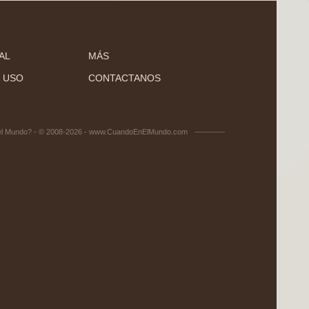
AL
MÁS
 USO
CONTACTANOS
el Mundo? - © 2008-2026 - www.CuandoEnElMundo.com