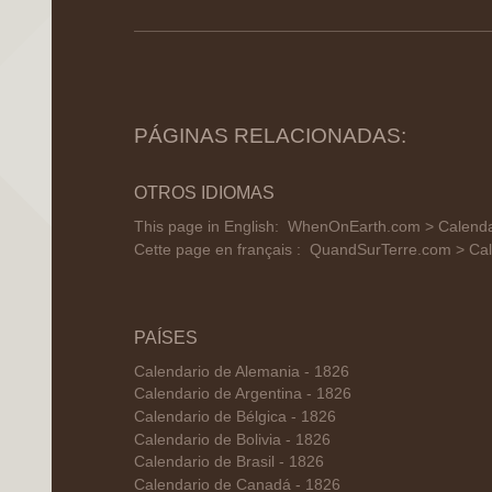
PÁGINAS RELACIONADAS:
OTROS IDIOMAS
This page in English:
WhenOnEarth.com > Calendar
Cette page en français :
QuandSurTerre.com > Cal
PAÍSES
Calendario de Alemania - 1826
Calendario de Argentina - 1826
Calendario de Bélgica - 1826
Calendario de Bolivia - 1826
Calendario de Brasil - 1826
Calendario de Canadá - 1826