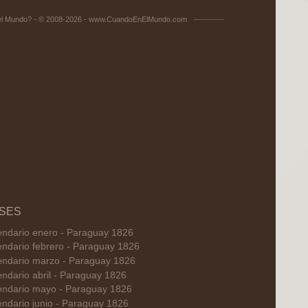
el Mundo? - © 2008-2026 - www.CuandoEnElMundo.com
SES
endario enero - Paraguay 1826
endario febrero - Paraguay 1826
endario marzo - Paraguay 1826
endario abril - Paraguay 1826
endario mayo - Paraguay 1826
endario junio - Paraguay 1826