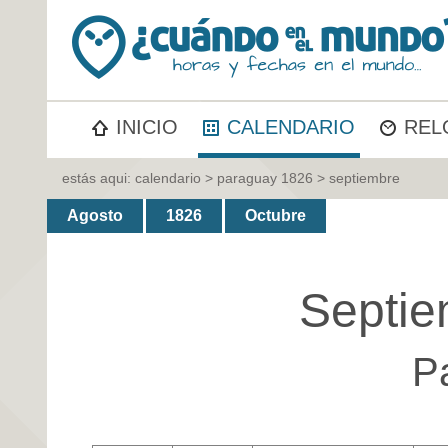
INICIO
CALENDARIO
REL
estás aqui:
calendario
>
paraguay 1826
> septiembre
Agosto
1826
Octubre
Septie
P