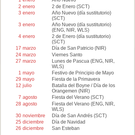
2
enero
2 de Enero
(SCT)
3
enero
Año Nuevo (día sustitutorio)
(SCT)
3
enero
Año Nuevo (día sustitutorio)
(ENG, NIR, WLS)
4
enero
2 de Enero (día sustitutorio)
(SCT)
17
marzo
Día de San Patricio
(NIR)
24
marzo
Viernes Santo
27
marzo
Lunes de Pascua
(ENG, NIR,
WLS)
1
mayo
Festivo de Principio de Mayo
29
mayo
Fiesta de la Primavera
12
julio
Batalla del Boyne / Día de los
Orangemen
(NIR)
7
agosto
Fiesta del Verano
(SCT)
28
agosto
Fiesta del Verano
(ENG, NIR,
WLS)
30
noviembre
Día de San Andrés
(SCT)
25
diciembre
Día de Navidad
26
diciembre
San Esteban