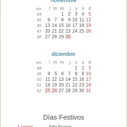
noviembre
l
m
m
j
v
s
d
sm
1
2
3
4
5
44
6
7
8
9
10
11
12
45
13
14
15
16
17
18
19
46
20
21
22
23
24
25
26
47
27
28
29
30
48
diciembre
l
m
m
j
v
s
d
sm
1
2
3
48
4
5
6
7
8
9
10
49
11
12
13
14
15
16
17
50
18
19
20
21
22
23
24
51
25
26
27
28
29
30
31
52
Días Festivos
1
enero
Año Nuevo