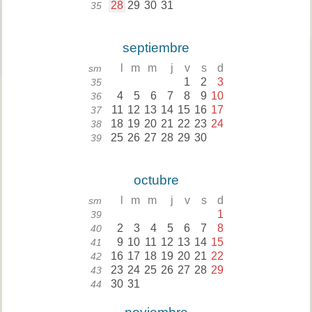
28
29
30
31
35
septiembre
l
m
m
j
v
s
d
sm
1
2
3
35
4
5
6
7
8
9
10
36
11
12
13
14
15
16
17
37
18
19
20
21
22
23
24
38
25
26
27
28
29
30
39
octubre
l
m
m
j
v
s
d
sm
1
39
2
3
4
5
6
7
8
40
9
10
11
12
13
14
15
41
16
17
18
19
20
21
22
42
23
24
25
26
27
28
29
43
30
31
44