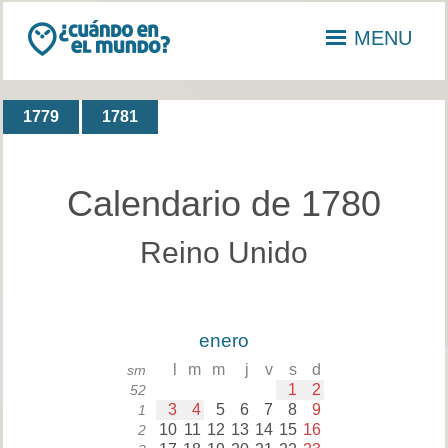
MENU
1779
1781
Calendario de 1780
Reino Unido
enero
l
m
m
j
v
s
d
sm
1
2
52
3
4
5
6
7
8
9
1
10
11
12
13
14
15
16
2