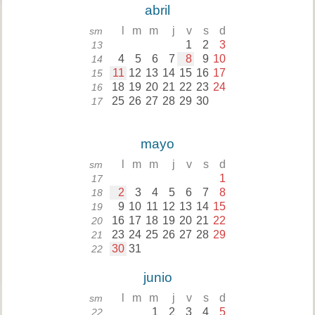
abril
l
m
m
j
v
s
d
sm
1
2
3
13
4
5
6
7
8
9
10
14
11
12
13
14
15
16
17
15
18
19
20
21
22
23
24
16
25
26
27
28
29
30
17
mayo
l
m
m
j
v
s
d
sm
1
17
2
3
4
5
6
7
8
18
9
10
11
12
13
14
15
19
16
17
18
19
20
21
22
20
23
24
25
26
27
28
29
21
30
31
22
junio
l
m
m
j
v
s
d
sm
1
2
3
4
5
22