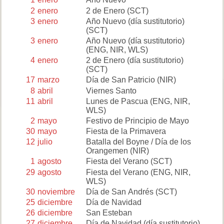
2
enero
2 de Enero
(SCT)
3
enero
Año Nuevo (día sustitutorio)
(SCT)
3
enero
Año Nuevo (día sustitutorio)
(ENG, NIR, WLS)
4
enero
2 de Enero (día sustitutorio)
(SCT)
17
marzo
Día de San Patricio
(NIR)
8
abril
Viernes Santo
11
abril
Lunes de Pascua
(ENG, NIR,
WLS)
2
mayo
Festivo de Principio de Mayo
30
mayo
Fiesta de la Primavera
12
julio
Batalla del Boyne / Día de los
Orangemen
(NIR)
1
agosto
Fiesta del Verano
(SCT)
29
agosto
Fiesta del Verano
(ENG, NIR,
WLS)
30
noviembre
Día de San Andrés
(SCT)
25
diciembre
Día de Navidad
26
diciembre
San Esteban
27
diciembre
Día de Navidad (día sustitutorio)