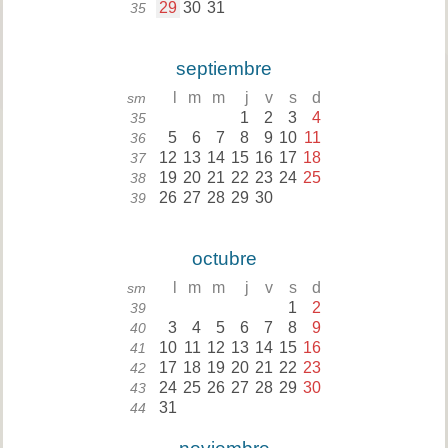
29
30
31
35
septiembre
l
m
m
j
v
s
d
sm
1
2
3
4
35
5
6
7
8
9
10
11
36
12
13
14
15
16
17
18
37
19
20
21
22
23
24
25
38
26
27
28
29
30
39
octubre
l
m
m
j
v
s
d
sm
1
2
39
3
4
5
6
7
8
9
40
10
11
12
13
14
15
16
41
17
18
19
20
21
22
23
42
24
25
26
27
28
29
30
43
31
44