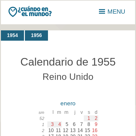
MENU
1954
1956
Calendario de 1955
Reino Unido
enero
l
m
m
j
v
s
d
sm
1
2
52
3
4
5
6
7
8
9
1
10
11
12
13
14
15
16
2