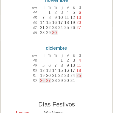
noviembre
l
m
m
j
v
s
d
sm
1
2
3
4
5
6
44
7
8
9
10
11
12
13
45
14
15
16
17
18
19
20
46
21
22
23
24
25
26
27
47
28
29
30
48
diciembre
l
m
m
j
v
s
d
sm
1
2
3
4
48
5
6
7
8
9
10
11
49
12
13
14
15
16
17
18
50
19
20
21
22
23
24
25
51
26
27
28
29
30
31
52
Días Festivos
1
enero
Año Nuevo