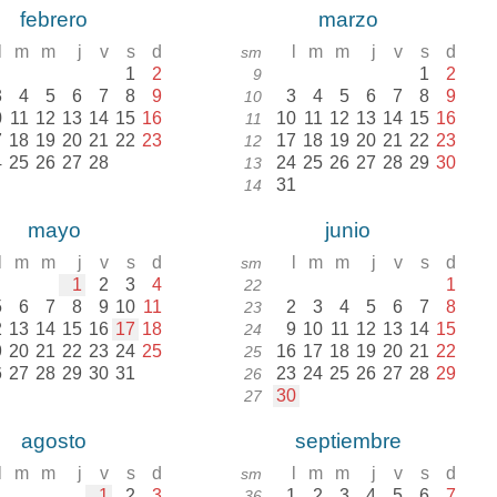
febrero
marzo
l
m
m
j
v
s
d
l
m
m
j
v
s
d
sm
1
2
1
2
9
3
4
5
6
7
8
9
3
4
5
6
7
8
9
10
0
11
12
13
14
15
16
10
11
12
13
14
15
16
11
7
18
19
20
21
22
23
17
18
19
20
21
22
23
12
4
25
26
27
28
24
25
26
27
28
29
30
13
31
14
mayo
junio
l
m
m
j
v
s
d
l
m
m
j
v
s
d
sm
1
2
3
4
1
22
5
6
7
8
9
10
11
2
3
4
5
6
7
8
23
2
13
14
15
16
17
18
9
10
11
12
13
14
15
24
9
20
21
22
23
24
25
16
17
18
19
20
21
22
25
6
27
28
29
30
31
23
24
25
26
27
28
29
26
30
27
agosto
septiembre
l
m
m
j
v
s
d
l
m
m
j
v
s
d
sm
1
2
3
1
2
3
4
5
6
7
36