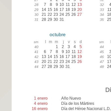
7
8
9
10
11
12
13
28
32
14
15
16
17
18
19
20
1
29
33
21
22
23
24
25
26
27
1
30
34
28
29
30
31
2
31
35
octubre
l
m
m
j
v
s
d
sm
sm
1
2
3
4
5
40
44
6
7
8
9
10
11
12
41
45
13
14
15
16
17
18
19
1
42
46
20
21
22
23
24
25
26
1
43
47
27
28
29
30
31
2
44
48
Dí
1
enero
Año Nuevo
4
enero
Día de los Mártires
16
enero
Día del Héroe Nacional L.D.