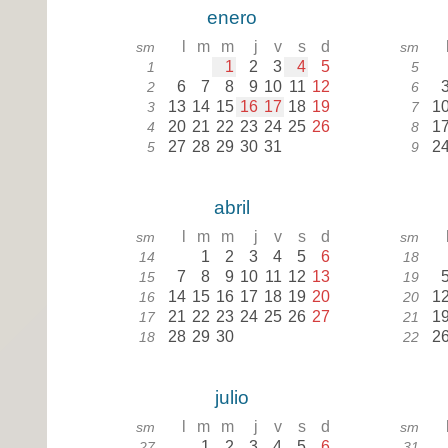
enero
l
m
m
j
v
s
d
sm
sm
1
2
3
4
5
1
5
6
7
8
9
10
11
12
2
6
13
14
15
16
17
18
19
1
3
7
20
21
22
23
24
25
26
1
4
8
27
28
29
30
31
2
5
9
abril
l
m
m
j
v
s
d
sm
sm
1
2
3
4
5
6
14
18
7
8
9
10
11
12
13
15
19
14
15
16
17
18
19
20
1
16
20
21
22
23
24
25
26
27
1
17
21
28
29
30
2
18
22
julio
l
m
m
j
v
s
d
sm
sm
1
2
3
4
5
6
27
31