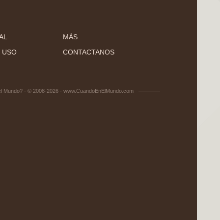
AL
MÁS
 USO
CONTACTANOS
el Mundo? - © 2008-2026 - www.CuandoEnElMundo.com