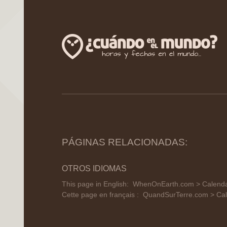
PÁGINAS RELACIONADAS:
OTROS IDIOMAS
This page in English:
WhenOnEarth.com > Calendar 
Cette page en français :
QuandSurTerre.com > Cal