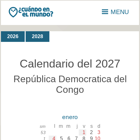
MENU
2026
2028
Calendario del 2027
República Democratica del
Congo
enero
l
m
m
j
v
s
d
sm
1
2
3
53
4
5
6
7
8
9
10
1