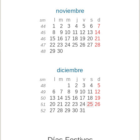
noviembre
l
m
m
j
v
s
d
sm
1
2
3
4
5
6
7
44
8
9
10
11
12
13
14
45
15
16
17
18
19
20
21
46
22
23
24
25
26
27
28
47
29
30
48
diciembre
l
m
m
j
v
s
d
sm
1
2
3
4
5
48
6
7
8
9
10
11
12
49
13
14
15
16
17
18
19
50
20
21
22
23
24
25
26
51
27
28
29
30
31
52
Días Festivos