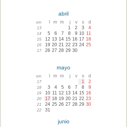
abril
l
m
m
j
v
s
d
sm
1
2
3
4
13
5
6
7
8
9
10
11
14
12
13
14
15
16
17
18
15
19
20
21
22
23
24
25
16
26
27
28
29
30
17
mayo
l
m
m
j
v
s
d
sm
1
2
17
3
4
5
6
7
8
9
18
10
11
12
13
14
15
16
19
17
18
19
20
21
22
23
20
24
25
26
27
28
29
30
21
31
22
junio