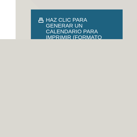
HAZ CLIC PARA
GENERAR UN
CALENDARIO PARA
IMPRIMIR (FORMATO
PDF).
¿QUIERES VER EL
CALENDARIO DE UN
MES? HAZ CLICK EN SU
TITULO...