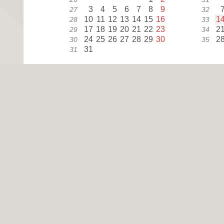
3
4
5
6
7
8
9
27
32
10
11
12
13
14
15
16
1
28
33
17
18
19
20
21
22
23
2
29
34
24
25
26
27
28
29
30
2
30
35
31
31
octubre
l
m
m
j
v
s
d
sm
sm
1
39
44
2
3
4
5
6
7
8
40
45
9
10
11
12
13
14
15
1
41
46
16
17
18
19
20
21
22
2
42
47
23
24
25
26
27
28
29
2
43
48
30
31
44
Dí
1
enero
Año Nuevo
9
enero
Día de los Santos Reyes
21
enero
Día de Nuestra Señora de l