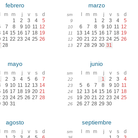
febrero
marzo
l
m
m
j
v
s
d
l
m
m
j
v
s
d
sm
1
2
3
4
5
1
2
3
4
5
9
6
7
8
9
10
11
12
6
7
8
9
10
11
12
10
3
14
15
16
17
18
19
13
14
15
16
17
18
19
11
0
21
22
23
24
25
26
20
21
22
23
24
25
26
12
7
28
27
28
29
30
31
13
mayo
junio
l
m
m
j
v
s
d
l
m
m
j
v
s
d
sm
1
2
3
4
5
6
7
1
2
3
4
22
8
9
10
11
12
13
14
5
6
7
8
9
10
11
23
5
16
17
18
19
20
21
12
13
14
15
16
17
18
24
2
23
24
25
26
27
28
19
20
21
22
23
24
25
25
9
30
31
26
27
28
29
30
26
agosto
septiembre
l
m
m
j
v
s
d
l
m
m
j
v
s
d
sm
1
2
3
4
5
6
1
2
3
35