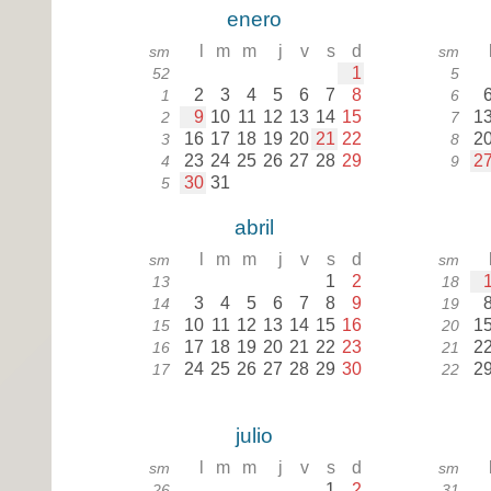
enero
l
m
m
j
v
s
d
sm
sm
1
52
5
2
3
4
5
6
7
8
1
6
9
10
11
12
13
14
15
1
2
7
16
17
18
19
20
21
22
2
3
8
23
24
25
26
27
28
29
2
4
9
30
31
5
abril
l
m
m
j
v
s
d
sm
sm
1
2
13
18
3
4
5
6
7
8
9
14
19
10
11
12
13
14
15
16
1
15
20
17
18
19
20
21
22
23
2
16
21
24
25
26
27
28
29
30
2
17
22
julio
l
m
m
j
v
s
d
sm
sm
1
2
26
31