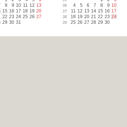
7
8
9
10
11
12
13
4
5
6
7
8
9
10
36
4
15
16
17
18
19
20
11
12
13
14
15
16
17
37
1
22
23
24
25
26
27
18
19
20
21
22
23
24
38
8
29
30
31
25
26
27
28
29
30
39
noviembre
diciembre
l
m
m
j
v
s
d
l
m
m
j
v
s
d
sm
1
2
3
4
5
1
2
3
48
6
7
8
9
10
11
12
4
5
6
7
8
9
10
49
3
14
15
16
17
18
19
11
12
13
14
15
16
17
50
0
21
22
23
24
25
26
18
19
20
21
22
23
24
51
7
28
29
30
25
26
27
28
29
30
31
52
as Festivos
1
mayo
Día del Trabajo
1
junio
Corpus Cristi
a
14
agosto
Día de la Restauración