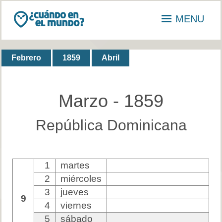
MENU
Febrero
1859
Abril
Marzo - 1859
República Dominicana
1
martes
2
miércoles
3
jueves
9
4
viernes
5
sábado