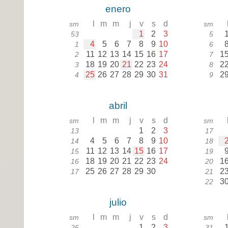
enero
l
m
m
j
v
s
d
sm
sm
1
2
3
53
5
4
5
6
7
8
9
10
1
6
11
12
13
14
15
16
17
1
2
7
18
19
20
21
22
23
24
2
3
8
25
26
27
28
29
30
31
2
4
9
abril
l
m
m
j
v
s
d
sm
sm
1
2
3
13
17
4
5
6
7
8
9
10
14
18
11
12
13
14
15
16
17
15
19
18
19
20
21
22
23
24
1
16
20
25
26
27
28
29
30
2
17
21
3
22
julio
l
m
m
j
v
s
d
sm
sm
1
2
3
26
31