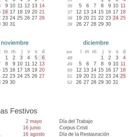
8
9
10
11
12
13
14
5
6
7
8
9
10
11
36
5
16
17
18
19
20
21
12
13
14
15
16
17
18
37
2
23
24
25
26
27
28
19
20
21
22
23
24
25
38
9
30
31
26
27
28
29
30
39
noviembre
diciembre
l
m
m
j
v
s
d
l
m
m
j
v
s
d
sm
1
2
3
4
5
6
1
2
3
4
48
7
8
9
10
11
12
13
5
6
7
8
9
10
11
49
4
15
16
17
18
19
20
12
13
14
15
16
17
18
50
1
22
23
24
25
26
27
19
20
21
22
23
24
25
51
8
29
30
26
27
28
29
30
31
52
as Festivos
2
mayo
Día del Trabajo
16
junio
Corpus Cristi
a
16
agosto
Día de la Restauración