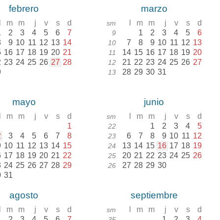
febrero
marzo
l
m
m
j
v
s
d
l
m
m
j
v
s
d
sm
1
2
3
4
5
6
7
1
2
3
4
5
6
9
8
9
10
11
12
13
14
7
8
9
10
11
12
13
10
5
16
17
18
19
20
21
14
15
16
17
18
19
20
11
2
23
24
25
26
27
28
21
22
23
24
25
26
27
12
9
28
29
30
31
13
mayo
junio
l
m
m
j
v
s
d
l
m
m
j
v
s
d
sm
1
1
2
3
4
5
22
2
3
4
5
6
7
8
6
7
8
9
10
11
12
23
9
10
11
12
13
14
15
13
14
15
16
17
18
19
24
6
17
18
19
20
21
22
20
21
22
23
24
25
26
25
3
24
25
26
27
28
29
27
28
29
30
26
0
31
agosto
septiembre
l
m
m
j
v
s
d
l
m
m
j
v
s
d
sm
1
2
3
4
5
6
7
1
2
3
4
35