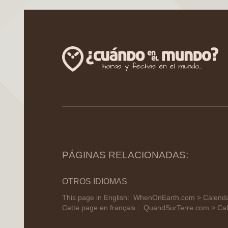
PÁGINAS RELACIONADAS:
OTROS IDIOMAS
This page in English:
WhenOnEarth.com > Calendar
Cette page en français :
QuandSurTerre.com > Cale