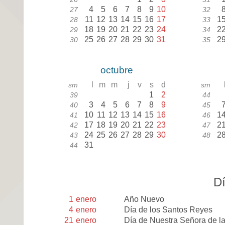
4
5
6
7
8
9
10
27
32
11
12
13
14
15
16
17
1
28
33
18
19
20
21
22
23
24
2
29
34
25
26
27
28
29
30
31
2
30
35
octubre
l
m
m
j
v
s
d
sm
sm
1
2
39
44
3
4
5
6
7
8
9
40
45
10
11
12
13
14
15
16
1
41
46
17
18
19
20
21
22
23
2
42
47
24
25
26
27
28
29
30
2
43
48
31
44
Dí
1
enero
Año Nuevo
4
enero
Día de los Santos Reyes
21
enero
Día de Nuestra Señora de l