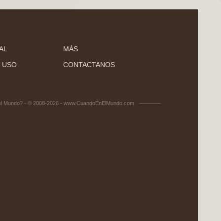
AL
MÁS
 USO
CONTACTANOS
el Mundo? - © 2008-2026 - www.CuandoEnElMundo.com