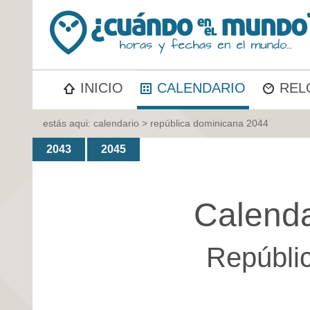
INICIO
CALENDARIO
REL
estás aqui:
calendario
> república dominicana 2044
2043
2045
Calenda
Repúbli