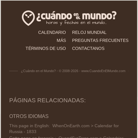
CALENDARIO
RELOJ MUNDIAL
MÁS
PREGUNTAS FRECUENTES
TÉRMINOS DE USO
CONTACTANOS
¿Cuándo en el Mundo? - © 2008-2026 - www.CuandoEnElMundo.com
PÁGINAS RELACIONADAS:
OTROS IDIOMAS
This page in English:
WhenOnEarth.com > Calendar for
Russia - 1833