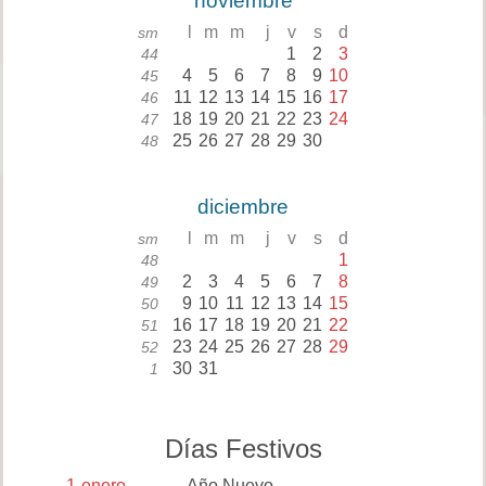
noviembre
l
m
m
j
v
s
d
sm
1
2
3
44
4
5
6
7
8
9
10
45
11
12
13
14
15
16
17
46
18
19
20
21
22
23
24
47
25
26
27
28
29
30
48
diciembre
l
m
m
j
v
s
d
sm
1
48
2
3
4
5
6
7
8
49
9
10
11
12
13
14
15
50
16
17
18
19
20
21
22
51
23
24
25
26
27
28
29
52
30
31
1
Días Festivos
1
enero
Año Nuevo