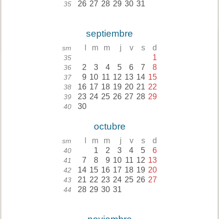
26
27
28
29
30
31
35
septiembre
l
m
m
j
v
s
d
sm
1
35
2
3
4
5
6
7
8
36
9
10
11
12
13
14
15
37
16
17
18
19
20
21
22
38
23
24
25
26
27
28
29
39
30
40
octubre
l
m
m
j
v
s
d
sm
1
2
3
4
5
6
40
7
8
9
10
11
12
13
41
14
15
16
17
18
19
20
42
21
22
23
24
25
26
27
43
28
29
30
31
44