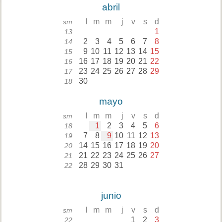
abril
l
m
m
j
v
s
d
sm
1
13
2
3
4
5
6
7
8
14
9
10
11
12
13
14
15
15
16
17
18
19
20
21
22
16
23
24
25
26
27
28
29
17
30
18
mayo
l
m
m
j
v
s
d
sm
1
2
3
4
5
6
18
7
8
9
10
11
12
13
19
14
15
16
17
18
19
20
20
21
22
23
24
25
26
27
21
28
29
30
31
22
junio
l
m
m
j
v
s
d
sm
1
2
3
22