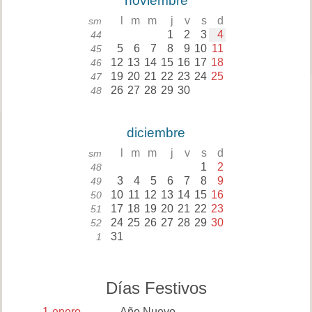
noviembre
l
m
m
j
v
s
d
sm
1
2
3
4
44
5
6
7
8
9
10
11
45
12
13
14
15
16
17
18
46
19
20
21
22
23
24
25
47
26
27
28
29
30
48
diciembre
l
m
m
j
v
s
d
sm
1
2
48
3
4
5
6
7
8
9
49
10
11
12
13
14
15
16
50
17
18
19
20
21
22
23
51
24
25
26
27
28
29
30
52
31
1
Días Festivos
1
enero
Año Nuevo