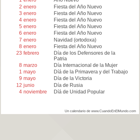
2
enero
Fiesta del Año Nuevo
3
enero
Fiesta del Año Nuevo
4
enero
Fiesta del Año Nuevo
5
enero
Fiesta del Año Nuevo
6
enero
Fiesta del Año Nuevo
7
enero
Navidad (ortodoxa)
8
enero
Fiesta del Año Nuevo
23
febrero
Día de los Defensores de la
Patria
8
marzo
Día Internacional de la Mujer
1
mayo
Díá de la Primavera y del Trabajo
9
mayo
Día de la Victoria
12
junio
Día de Rusia
4
noviembre
Díá de Unidad Popular
Un calendario de www.CuandoEnElMundo.com