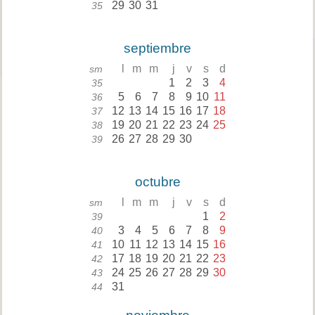
29
30
31
35
septiembre
l
m
m
j
v
s
d
sm
1
2
3
4
35
5
6
7
8
9
10
11
36
12
13
14
15
16
17
18
37
19
20
21
22
23
24
25
38
26
27
28
29
30
39
octubre
l
m
m
j
v
s
d
sm
1
2
39
3
4
5
6
7
8
9
40
10
11
12
13
14
15
16
41
17
18
19
20
21
22
23
42
24
25
26
27
28
29
30
43
31
44