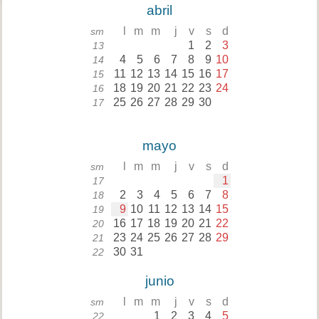
abril
l
m
m
j
v
s
d
sm
1
2
3
13
4
5
6
7
8
9
10
14
11
12
13
14
15
16
17
15
18
19
20
21
22
23
24
16
25
26
27
28
29
30
17
mayo
l
m
m
j
v
s
d
sm
1
17
2
3
4
5
6
7
8
18
9
10
11
12
13
14
15
19
16
17
18
19
20
21
22
20
23
24
25
26
27
28
29
21
30
31
22
junio
l
m
m
j
v
s
d
sm
1
2
3
4
5
22