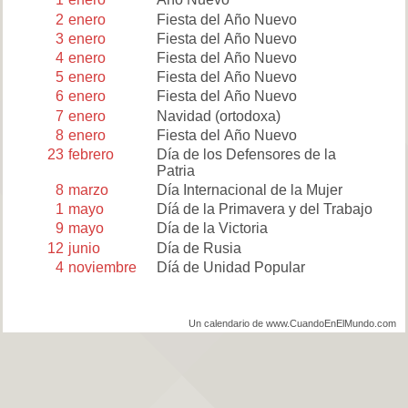
2
enero
Fiesta del Año Nuevo
3
enero
Fiesta del Año Nuevo
4
enero
Fiesta del Año Nuevo
5
enero
Fiesta del Año Nuevo
6
enero
Fiesta del Año Nuevo
7
enero
Navidad (ortodoxa)
8
enero
Fiesta del Año Nuevo
23
febrero
Día de los Defensores de la
Patria
8
marzo
Día Internacional de la Mujer
1
mayo
Díá de la Primavera y del Trabajo
9
mayo
Día de la Victoria
12
junio
Día de Rusia
4
noviembre
Díá de Unidad Popular
Un calendario de www.CuandoEnElMundo.com