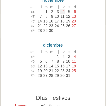
noviembre
l
m
m
j
v
s
d
sm
1
2
3
4
5
6
44
7
8
9
10
11
12
13
45
14
15
16
17
18
19
20
46
21
22
23
24
25
26
27
47
28
29
30
48
diciembre
l
m
m
j
v
s
d
sm
1
2
3
4
48
5
6
7
8
9
10
11
49
12
13
14
15
16
17
18
50
19
20
21
22
23
24
25
51
26
27
28
29
30
31
52
Días Festivos
1
enero
Año Nuevo