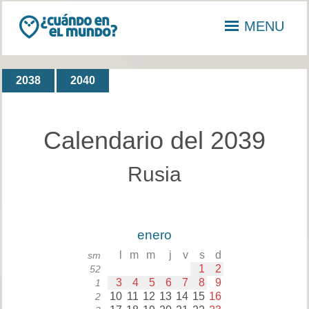
MENU
2038
2040
Calendario del 2039
Rusia
enero
l
m
m
j
v
s
d
sm
1
2
52
3
4
5
6
7
8
9
1
10
11
12
13
14
15
16
2