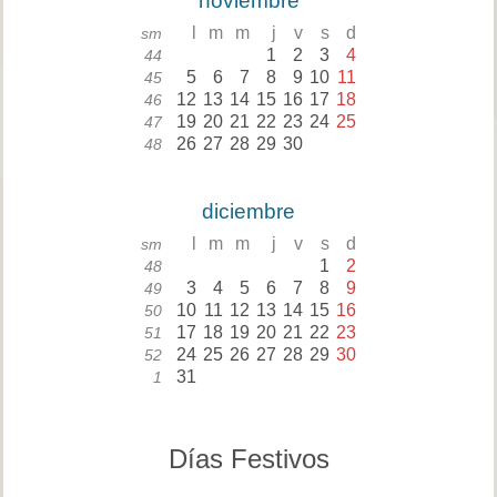
noviembre
l
m
m
j
v
s
d
sm
1
2
3
4
44
5
6
7
8
9
10
11
45
12
13
14
15
16
17
18
46
19
20
21
22
23
24
25
47
26
27
28
29
30
48
diciembre
l
m
m
j
v
s
d
sm
1
2
48
3
4
5
6
7
8
9
49
10
11
12
13
14
15
16
50
17
18
19
20
21
22
23
51
24
25
26
27
28
29
30
52
31
1
Días Festivos