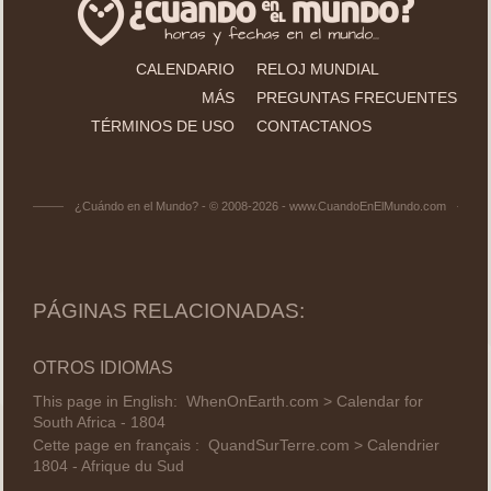
CALENDARIO
RELOJ MUNDIAL
MÁS
PREGUNTAS FRECUENTES
TÉRMINOS DE USO
CONTACTANOS
¿Cuándo en el Mundo? - © 2008-2026 - www.CuandoEnElMundo.com
PÁGINAS RELACIONADAS:
OTROS IDIOMAS
This page in English:
WhenOnEarth.com > Calendar for
South Africa - 1804
Cette page en français :
QuandSurTerre.com > Calendrier
1804 - Afrique du Sud