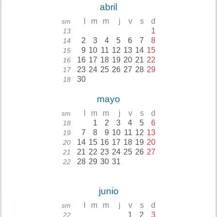
abril
l
m
m
j
v
s
d
sm
1
13
2
3
4
5
6
7
8
14
9
10
11
12
13
14
15
15
16
17
18
19
20
21
22
16
23
24
25
26
27
28
29
17
30
18
mayo
l
m
m
j
v
s
d
sm
1
2
3
4
5
6
18
7
8
9
10
11
12
13
19
14
15
16
17
18
19
20
20
21
22
23
24
25
26
27
21
28
29
30
31
22
junio
l
m
m
j
v
s
d
sm
1
2
3
22