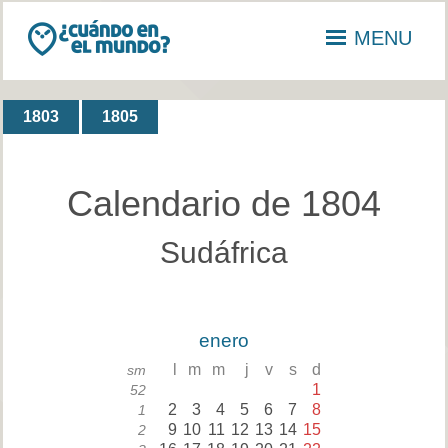
MENU
1803
1805
Calendario de 1804
Sudáfrica
enero
l
m
m
j
v
s
d
sm
1
52
2
3
4
5
6
7
8
1
9
10
11
12
13
14
15
2