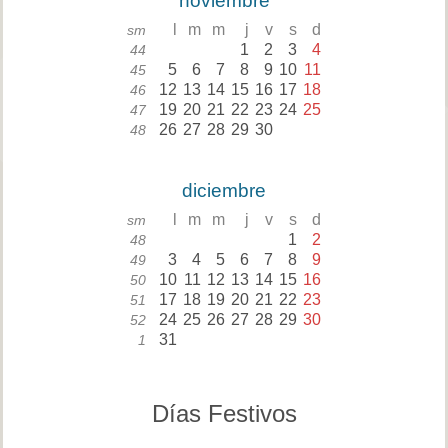
noviembre
l
m
m
j
v
s
d
sm
1
2
3
4
44
5
6
7
8
9
10
11
45
12
13
14
15
16
17
18
46
19
20
21
22
23
24
25
47
26
27
28
29
30
48
diciembre
l
m
m
j
v
s
d
sm
1
2
48
3
4
5
6
7
8
9
49
10
11
12
13
14
15
16
50
17
18
19
20
21
22
23
51
24
25
26
27
28
29
30
52
31
1
Días Festivos