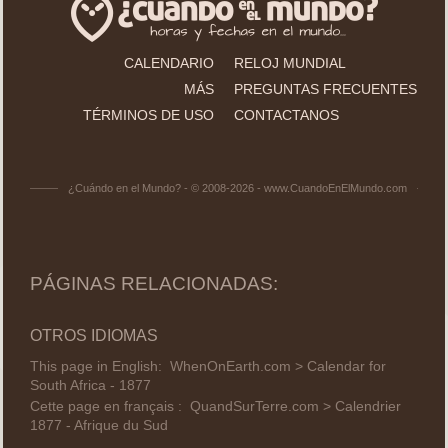
CALENDARIO
RELOJ MUNDIAL
MÁS
PREGUNTAS FRECUENTES
TÉRMINOS DE USO
CONTACTANOS
¿Cuándo en el Mundo? - © 2008-2026 - www.CuandoEnElMundo.com
PÁGINAS RELACIONADAS:
OTROS IDIOMAS
This page in English:
WhenOnEarth.com > Calendar for
South Africa - 1877
Cette page en français :
QuandSurTerre.com > Calendrier
1877 - Afrique du Sud