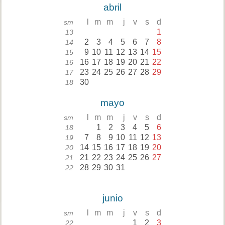
abril
l
m
m
j
v
s
d
sm
1
13
2
3
4
5
6
7
8
14
9
10
11
12
13
14
15
15
16
17
18
19
20
21
22
16
23
24
25
26
27
28
29
17
30
18
mayo
l
m
m
j
v
s
d
sm
1
2
3
4
5
6
18
7
8
9
10
11
12
13
19
14
15
16
17
18
19
20
20
21
22
23
24
25
26
27
21
28
29
30
31
22
junio
l
m
m
j
v
s
d
sm
1
2
3
22