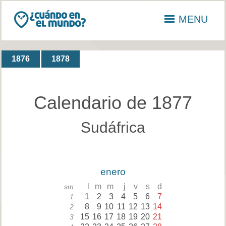
MENU
1876
1878
Calendario de 1877
Sudáfrica
enero
l
m
m
j
v
s
d
sm
1
2
3
4
5
6
7
1
8
9
10
11
12
13
14
2
15
16
17
18
19
20
21
3