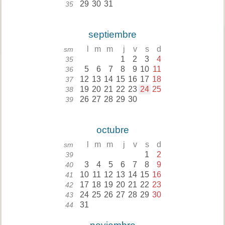
29
30
31
35
septiembre
l
m
m
j
v
s
d
sm
1
2
3
4
35
5
6
7
8
9
10
11
36
12
13
14
15
16
17
18
37
19
20
21
22
23
24
25
38
26
27
28
29
30
39
octubre
l
m
m
j
v
s
d
sm
1
2
39
3
4
5
6
7
8
9
40
10
11
12
13
14
15
16
41
17
18
19
20
21
22
23
42
24
25
26
27
28
29
30
43
31
44