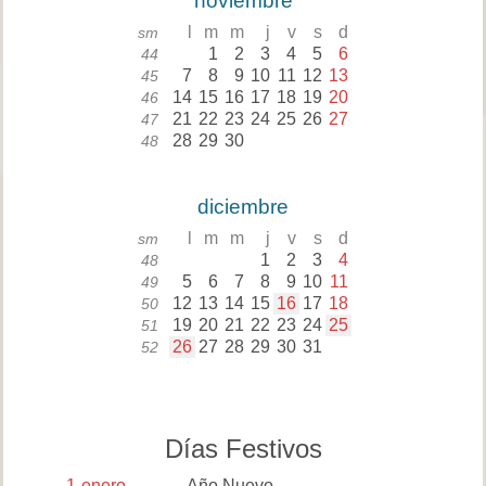
noviembre
l
m
m
j
v
s
d
sm
1
2
3
4
5
6
44
7
8
9
10
11
12
13
45
14
15
16
17
18
19
20
46
21
22
23
24
25
26
27
47
28
29
30
48
diciembre
l
m
m
j
v
s
d
sm
1
2
3
4
48
5
6
7
8
9
10
11
49
12
13
14
15
16
17
18
50
19
20
21
22
23
24
25
51
26
27
28
29
30
31
52
Días Festivos
1
enero
Año Nuevo