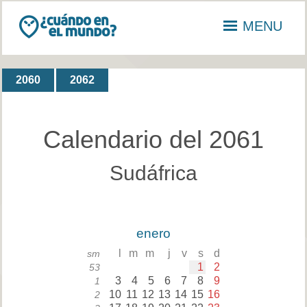
MENU
2060
2062
Calendario del 2061
Sudáfrica
enero
l
m
m
j
v
s
d
sm
1
2
53
3
4
5
6
7
8
9
1
10
11
12
13
14
15
16
2