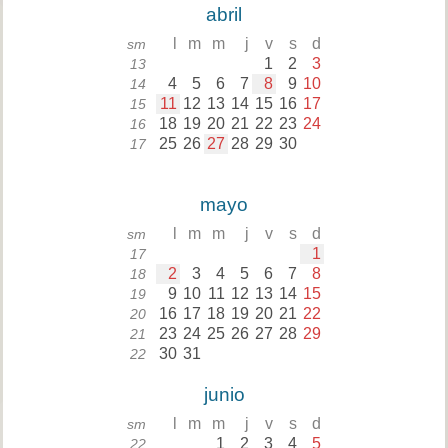
abril
l
m
m
j
v
s
d
sm
1
2
3
13
4
5
6
7
8
9
10
14
11
12
13
14
15
16
17
15
18
19
20
21
22
23
24
16
25
26
27
28
29
30
17
mayo
l
m
m
j
v
s
d
sm
1
17
2
3
4
5
6
7
8
18
9
10
11
12
13
14
15
19
16
17
18
19
20
21
22
20
23
24
25
26
27
28
29
21
30
31
22
junio
l
m
m
j
v
s
d
sm
1
2
3
4
5
22