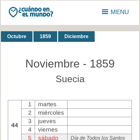
MENU
Octubre
1859
Diciembre
Noviembre - 1859
Suecia
1
martes
2
miércoles
3
jueves
44
4
viernes
5
sábado
Día de Todos los Santos