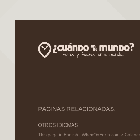
PÁGINAS RELACIONADAS:
OTROS IDIOMAS
This page in English:
WhenOnEarth.com > Calendar