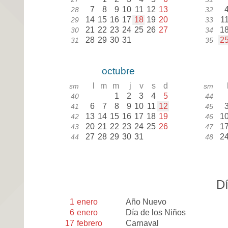
7
8
9
10
11
12
13
28
32
14
15
16
17
18
19
20
1
29
33
21
22
23
24
25
26
27
1
30
34
28
29
30
31
2
31
35
octubre
l
m
m
j
v
s
d
sm
sm
1
2
3
4
5
40
44
6
7
8
9
10
11
12
41
45
13
14
15
16
17
18
19
1
42
46
20
21
22
23
24
25
26
1
43
47
27
28
29
30
31
2
44
48
Dí
1
enero
Año Nuevo
6
enero
Día de los Niños
17
febrero
Carnaval