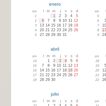
enero
l
m
m
j
v
s
d
sm
sm
1
2
3
4
5
1
5
6
7
8
9
10
11
12
2
6
13
14
15
16
17
18
19
1
3
7
20
21
22
23
24
25
26
1
4
8
27
28
29
30
31
2
5
9
abril
l
m
m
j
v
s
d
sm
sm
1
2
3
4
5
6
14
18
7
8
9
10
11
12
13
15
19
14
15
16
17
18
19
20
1
16
20
21
22
23
24
25
26
27
1
17
21
28
29
30
2
18
22
julio
l
m
m
j
v
s
d
sm
sm
1
2
3
4
5
6
27
31