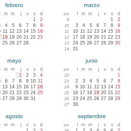
febrero
marzo
l
m
m
j
v
s
d
l
m
m
j
v
s
d
sm
1
2
1
2
9
3
4
5
6
7
8
9
3
4
5
6
7
8
9
10
0
11
12
13
14
15
16
10
11
12
13
14
15
16
11
7
18
19
20
21
22
23
17
18
19
20
21
22
23
12
4
25
26
27
28
24
25
26
27
28
29
30
13
31
14
mayo
junio
l
m
m
j
v
s
d
l
m
m
j
v
s
d
sm
1
2
3
4
1
22
5
6
7
8
9
10
11
2
3
4
5
6
7
8
23
2
13
14
15
16
17
18
9
10
11
12
13
14
15
24
9
20
21
22
23
24
25
16
17
18
19
20
21
22
25
6
27
28
29
30
31
23
24
25
26
27
28
29
26
30
27
agosto
septiembre
l
m
m
j
v
s
d
l
m
m
j
v
s
d
sm
1
2
3
1
2
3
4
5
6
7
36