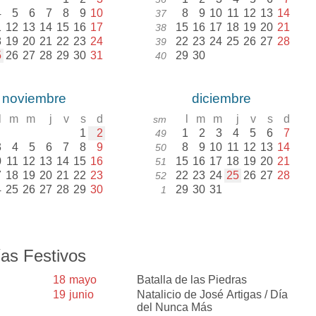
4
5
6
7
8
9
10
8
9
10
11
12
13
14
37
1
12
13
14
15
16
17
15
16
17
18
19
20
21
38
8
19
20
21
22
23
24
22
23
24
25
26
27
28
39
5
26
27
28
29
30
31
29
30
40
noviembre
diciembre
l
m
m
j
v
s
d
l
m
m
j
v
s
d
sm
1
2
1
2
3
4
5
6
7
49
3
4
5
6
7
8
9
8
9
10
11
12
13
14
50
0
11
12
13
14
15
16
15
16
17
18
19
20
21
51
7
18
19
20
21
22
23
22
23
24
25
26
27
28
52
4
25
26
27
28
29
30
29
30
31
1
as Festivos
18
mayo
Batalla de las Piedras
19
junio
Natalicio de José Artigas / Día
del Nunca Más