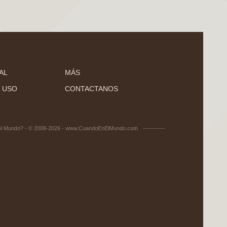
AL
MÁS
 USO
CONTACTANOS
el Mundo? - © 2008-2026 - www.CuandoEnElMundo.com