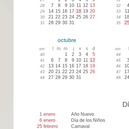
7
8
9
10
11
12
13
28
32
14
15
16
17
18
19
20
1
29
33
21
22
23
24
25
26
27
1
30
34
28
29
30
31
2
31
35
octubre
l
m
m
j
v
s
d
sm
sm
1
2
3
4
5
40
44
6
7
8
9
10
11
12
41
45
13
14
15
16
17
18
19
1
42
46
20
21
22
23
24
25
26
1
43
47
27
28
29
30
31
2
44
48
Dí
1
enero
Año Nuevo
6
enero
Día de los Niños
25
febrero
Carnaval