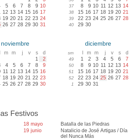
4
5
6
7
8
9
10
8
9
10
11
12
13
14
37
1
12
13
14
15
16
17
15
16
17
18
19
20
21
38
8
19
20
21
22
23
24
22
23
24
25
26
27
28
39
5
26
27
28
29
30
31
29
30
40
noviembre
diciembre
l
m
m
j
v
s
d
l
m
m
j
v
s
d
sm
1
2
1
2
3
4
5
6
7
49
3
4
5
6
7
8
9
8
9
10
11
12
13
14
50
0
11
12
13
14
15
16
15
16
17
18
19
20
21
51
7
18
19
20
21
22
23
22
23
24
25
26
27
28
52
4
25
26
27
28
29
30
29
30
31
1
as Festivos
18
mayo
Batalla de las Piedras
19
junio
Natalicio de José Artigas / Día
del Nunca Más