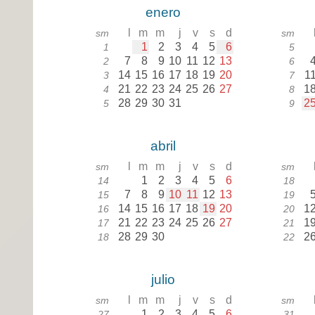
enero
l
m
m
j
v
s
d
sm
sm
1
2
3
4
5
6
1
5
7
8
9
10
11
12
13
2
6
14
15
16
17
18
19
20
1
3
7
21
22
23
24
25
26
27
1
4
8
28
29
30
31
2
5
9
abril
l
m
m
j
v
s
d
sm
sm
1
2
3
4
5
6
14
18
7
8
9
10
11
12
13
15
19
14
15
16
17
18
19
20
1
16
20
21
22
23
24
25
26
27
1
17
21
28
29
30
2
18
22
julio
l
m
m
j
v
s
d
sm
sm
1
2
3
4
5
6
27
31