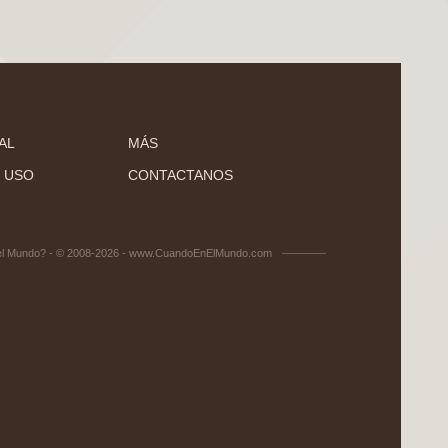
AL
MÁS
 USO
CONTACTANOS
el Mundo? - © 2008-2026 - www.CuandoEnElMundo.com