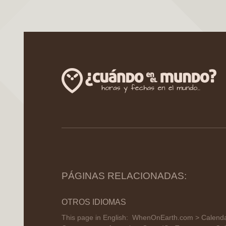
PÁGINAS RELACIONADAS:
OTROS IDIOMAS
This page in English:
WhenOnEarth.com > Calendar