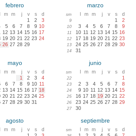
febrero
marzo
l
m
m
j
v
s
d
l
m
m
j
v
s
d
sm
1
2
3
1
2
9
4
5
6
7
8
9
10
3
4
5
6
7
8
9
10
1
12
13
14
15
16
17
10
11
12
13
14
15
16
11
8
19
20
21
22
23
24
17
18
19
20
21
22
23
12
5
26
27
28
29
24
25
26
27
28
29
30
13
31
14
mayo
junio
l
m
m
j
v
s
d
l
m
m
j
v
s
d
sm
1
2
3
4
1
22
5
6
7
8
9
10
11
2
3
4
5
6
7
8
23
2
13
14
15
16
17
18
9
10
11
12
13
14
15
24
9
20
21
22
23
24
25
16
17
18
19
20
21
22
25
6
27
28
29
30
31
23
24
25
26
27
28
29
26
30
27
agosto
septiembre
l
m
m
j
v
s
d
l
m
m
j
v
s
d
sm
1
2
3
1
2
3
4
5
6
7
36