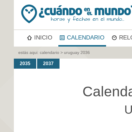
INICIO
CALENDARIO
REL
estás aqui:
calendario
> uruguay 2036
2035
2037
Calenda
U