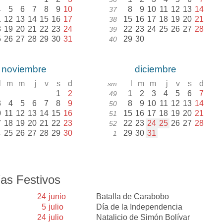
4
5
6
7
8
9
10
8
9
10
11
12
13
14
37
1
12
13
14
15
16
17
15
16
17
18
19
20
21
38
8
19
20
21
22
23
24
22
23
24
25
26
27
28
39
5
26
27
28
29
30
31
29
30
40
noviembre
diciembre
l
m
m
j
v
s
d
l
m
m
j
v
s
d
sm
1
2
1
2
3
4
5
6
7
49
3
4
5
6
7
8
9
8
9
10
11
12
13
14
50
0
11
12
13
14
15
16
15
16
17
18
19
20
21
51
7
18
19
20
21
22
23
22
23
24
25
26
27
28
52
4
25
26
27
28
29
30
29
30
31
1
as Festivos
24
junio
Batalla de Carabobo
5
julio
Día de la Independencia
24
julio
Natalicio de Simón Bolívar