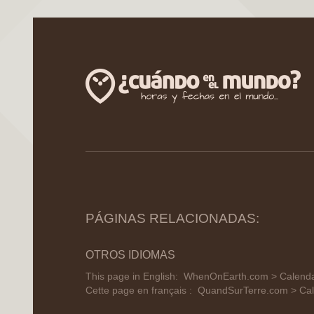
PÁGINAS RELACIONADAS:
OTROS IDIOMAS
This page in English:
WhenOnEarth.com > Calendar
Cette page en français :
QuandSurTerre.com > Cal