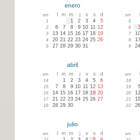
enero
l
m
m
j
v
s
d
sm
sm
1
2
3
4
5
1
5
6
7
8
9
10
11
12
2
6
13
14
15
16
17
18
19
1
3
7
20
21
22
23
24
25
26
1
4
8
27
28
29
30
31
2
5
9
abril
l
m
m
j
v
s
d
sm
sm
1
2
3
4
5
6
14
18
7
8
9
10
11
12
13
15
19
14
15
16
17
18
19
20
1
16
20
21
22
23
24
25
26
27
1
17
21
28
29
30
2
18
22
julio
l
m
m
j
v
s
d
sm
sm
1
2
3
4
5
6
27
31