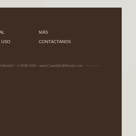
AL
MÁS
 USO
CONTACTANOS
el Mundo? - © 2008-2026 - www.CuandoEnElMundo.com