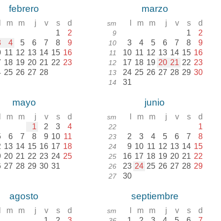
febrero
marzo
l
m
m
j
v
s
d
l
m
m
j
v
s
d
sm
1
2
1
2
9
3
4
5
6
7
8
9
3
4
5
6
7
8
9
10
0
11
12
13
14
15
16
10
11
12
13
14
15
16
11
7
18
19
20
21
22
23
17
18
19
20
21
22
23
12
4
25
26
27
28
24
25
26
27
28
29
30
13
31
14
mayo
junio
l
m
m
j
v
s
d
l
m
m
j
v
s
d
sm
1
2
3
4
1
22
5
6
7
8
9
10
11
2
3
4
5
6
7
8
23
2
13
14
15
16
17
18
9
10
11
12
13
14
15
24
9
20
21
22
23
24
25
16
17
18
19
20
21
22
25
6
27
28
29
30
31
23
24
25
26
27
28
29
26
30
27
agosto
septiembre
l
m
m
j
v
s
d
l
m
m
j
v
s
d
sm
1
2
3
1
2
3
4
5
6
7
36