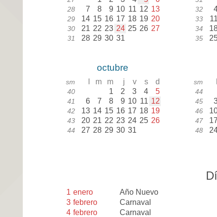
7
8
9
10
11
12
13
28
32
14
15
16
17
18
19
20
1
29
33
21
22
23
24
25
26
27
1
30
34
28
29
30
31
2
31
35
octubre
l
m
m
j
v
s
d
sm
sm
1
2
3
4
5
40
44
6
7
8
9
10
11
12
41
45
13
14
15
16
17
18
19
1
42
46
20
21
22
23
24
25
26
1
43
47
27
28
29
30
31
2
44
48
Dí
1
enero
Año Nuevo
3
febrero
Carnaval
4
febrero
Carnaval