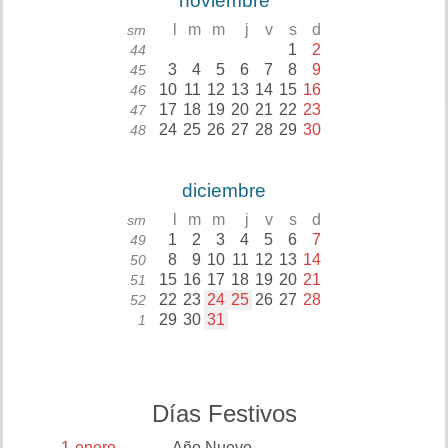
noviembre
l
m
m
j
v
s
d
sm
1
2
44
3
4
5
6
7
8
9
45
10
11
12
13
14
15
16
46
17
18
19
20
21
22
23
47
24
25
26
27
28
29
30
48
diciembre
l
m
m
j
v
s
d
sm
1
2
3
4
5
6
7
49
8
9
10
11
12
13
14
50
15
16
17
18
19
20
21
51
22
23
24
25
26
27
28
52
29
30
31
1
Días Festivos
1
enero
Año Nuevo