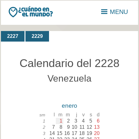
MENU
2227
2229
Calendario del 2228
Venezuela
enero
l
m
m
j
v
s
d
sm
1
2
3
4
5
6
1
7
8
9
10
11
12
13
2
14
15
16
17
18
19
20
3