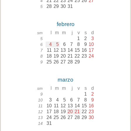
21
22
23
24
25
26
27
4
28
29
30
31
5
febrero
l
m
m
j
v
s
d
sm
1
2
3
5
4
5
6
7
8
9
10
6
11
12
13
14
15
16
17
7
18
19
20
21
22
23
24
8
25
26
27
28
29
9
marzo
l
m
m
j
v
s
d
sm
1
2
9
3
4
5
6
7
8
9
10
10
11
12
13
14
15
16
11
17
18
19
20
21
22
23
12
24
25
26
27
28
29
30
13
31
14