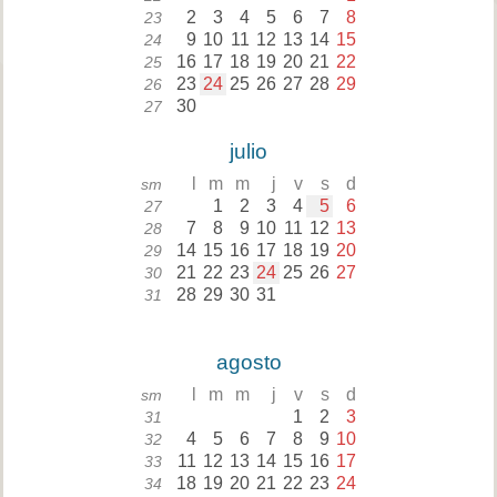
2
3
4
5
6
7
8
23
9
10
11
12
13
14
15
24
16
17
18
19
20
21
22
25
23
24
25
26
27
28
29
26
30
27
julio
l
m
m
j
v
s
d
sm
1
2
3
4
5
6
27
7
8
9
10
11
12
13
28
14
15
16
17
18
19
20
29
21
22
23
24
25
26
27
30
28
29
30
31
31
agosto
l
m
m
j
v
s
d
sm
1
2
3
31
4
5
6
7
8
9
10
32
11
12
13
14
15
16
17
33
18
19
20
21
22
23
24
34