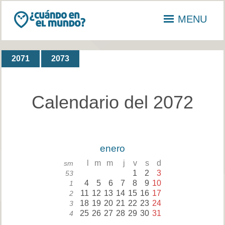
MENU
2071
2073
Calendario del 2072
enero
l
m
m
j
v
s
d
sm
1
2
3
53
4
5
6
7
8
9
10
1
11
12
13
14
15
16
17
2
18
19
20
21
22
23
24
3
25
26
27
28
29
30
31
4