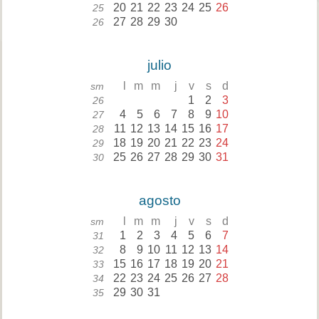
20
21
22
23
24
25
26
25
27
28
29
30
26
julio
l
m
m
j
v
s
d
sm
1
2
3
26
4
5
6
7
8
9
10
27
11
12
13
14
15
16
17
28
18
19
20
21
22
23
24
29
25
26
27
28
29
30
31
30
agosto
l
m
m
j
v
s
d
sm
1
2
3
4
5
6
7
31
8
9
10
11
12
13
14
32
15
16
17
18
19
20
21
33
22
23
24
25
26
27
28
34
29
30
31
35