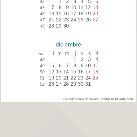
1
2
3
4
5
6
44
7
8
9
10
11
12
13
45
14
15
16
17
18
19
20
46
21
22
23
24
25
26
27
47
28
29
30
48
diciembre
l
m
m
j
v
s
d
sm
1
2
3
4
48
5
6
7
8
9
10
11
49
12
13
14
15
16
17
18
50
19
20
21
22
23
24
25
51
26
27
28
29
30
31
52
Un calendario de www.CuandoEnElMundo.com