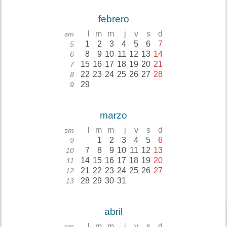
febrero
l
m
m
j
v
s
d
sm
1
2
3
4
5
6
7
5
8
9
10
11
12
13
14
6
15
16
17
18
19
20
21
7
22
23
24
25
26
27
28
8
29
9
marzo
l
m
m
j
v
s
d
sm
1
2
3
4
5
6
9
7
8
9
10
11
12
13
10
14
15
16
17
18
19
20
11
21
22
23
24
25
26
27
12
28
29
30
31
13
abril
l
m
m
j
v
s
d
sm