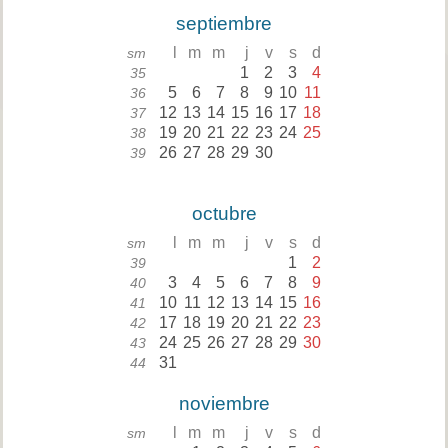
septiembre
l
m
m
j
v
s
d
sm
1
2
3
4
35
5
6
7
8
9
10
11
36
12
13
14
15
16
17
18
37
19
20
21
22
23
24
25
38
26
27
28
29
30
39
octubre
l
m
m
j
v
s
d
sm
1
2
39
3
4
5
6
7
8
9
40
10
11
12
13
14
15
16
41
17
18
19
20
21
22
23
42
24
25
26
27
28
29
30
43
31
44
noviembre
l
m
m
j
v
s
d
sm