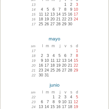
1
2
3
13
4
5
6
7
8
9
10
14
11
12
13
14
15
16
17
15
18
19
20
21
22
23
24
16
25
26
27
28
29
30
17
mayo
l
m
m
j
v
s
d
sm
1
17
2
3
4
5
6
7
8
18
9
10
11
12
13
14
15
19
16
17
18
19
20
21
22
20
23
24
25
26
27
28
29
21
30
31
22
junio
l
m
m
j
v
s
d
sm
1
2
3
4
5
22
6
7
8
9
10
11
12
23
13
14
15
16
17
18
19
24