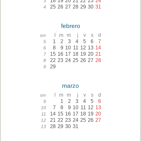
18
19
20
21
22
23
24
3
25
26
27
28
29
30
31
4
febrero
l
m
m
j
v
s
d
sm
1
2
3
4
5
6
7
5
8
9
10
11
12
13
14
6
15
16
17
18
19
20
21
7
22
23
24
25
26
27
28
8
29
9
marzo
l
m
m
j
v
s
d
sm
1
2
3
4
5
6
9
7
8
9
10
11
12
13
10
14
15
16
17
18
19
20
11
21
22
23
24
25
26
27
12
28
29
30
31
13