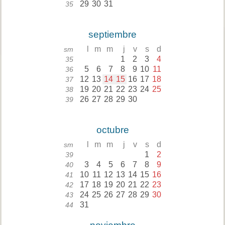
29
30
31
35
septiembre
l
m
m
j
v
s
d
sm
1
2
3
4
35
5
6
7
8
9
10
11
36
12
13
14
15
16
17
18
37
19
20
21
22
23
24
25
38
26
27
28
29
30
39
octubre
l
m
m
j
v
s
d
sm
1
2
39
3
4
5
6
7
8
9
40
10
11
12
13
14
15
16
41
17
18
19
20
21
22
23
42
24
25
26
27
28
29
30
43
31
44