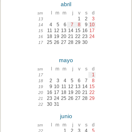
abril
l
m
m
j
v
s
d
sm
1
2
3
13
4
5
6
7
8
9
10
14
11
12
13
14
15
16
17
15
18
19
20
21
22
23
24
16
25
26
27
28
29
30
17
mayo
l
m
m
j
v
s
d
sm
1
17
2
3
4
5
6
7
8
18
9
10
11
12
13
14
15
19
16
17
18
19
20
21
22
20
23
24
25
26
27
28
29
21
30
31
22
junio
l
m
m
j
v
s
d
sm
1
2
3
4
5
22