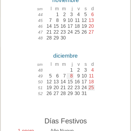
noviembre
l
m
m
j
v
s
d
sm
1
2
3
4
5
6
44
7
8
9
10
11
12
13
45
14
15
16
17
18
19
20
46
21
22
23
24
25
26
27
47
28
29
30
48
diciembre
l
m
m
j
v
s
d
sm
1
2
3
4
48
5
6
7
8
9
10
11
49
12
13
14
15
16
17
18
50
19
20
21
22
23
24
25
51
26
27
28
29
30
31
52
Días Festivos
1
enero
Año Nuevo