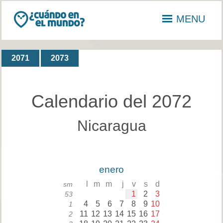
MENU
2071
2073
Calendario del 2072
Nicaragua
enero
l
m
m
j
v
s
d
sm
1
2
3
53
4
5
6
7
8
9
10
1
11
12
13
14
15
16
17
2