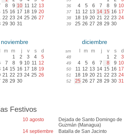
7
8
9
10
11
12
13
4
5
6
7
8
9
10
36
4
15
16
17
18
19
20
11
12
13
14
15
16
17
37
1
22
23
24
25
26
27
18
19
20
21
22
23
24
38
8
29
30
31
25
26
27
28
29
30
39
noviembre
diciembre
l
m
m
j
v
s
d
l
m
m
j
v
s
d
sm
1
2
3
4
5
1
2
3
48
6
7
8
9
10
11
12
4
5
6
7
8
9
10
49
3
14
15
16
17
18
19
11
12
13
14
15
16
17
50
0
21
22
23
24
25
26
18
19
20
21
22
23
24
51
7
28
29
30
25
26
27
28
29
30
31
52
as Festivos
10
agosto
Dejada de Santo Domingo de
Guzmán (Managua)
14
septiembre
Batalla de San Jacinto