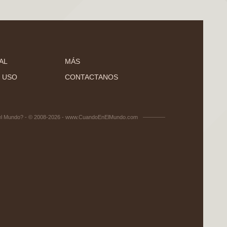
AL
MÁS
 USO
CONTACTANOS
el Mundo? - © 2008-2026 - www.CuandoEnElMundo.com