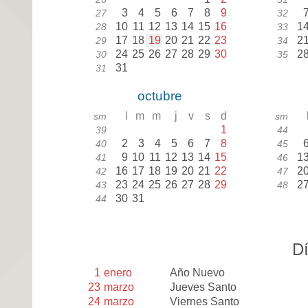
3
4
5
6
7
8
9
27
32
10
11
12
13
14
15
16
1
28
33
17
18
19
20
21
22
23
2
29
34
24
25
26
27
28
29
30
2
30
35
31
31
octubre
l
m
m
j
v
s
d
sm
sm
1
39
44
2
3
4
5
6
7
8
40
45
9
10
11
12
13
14
15
1
41
46
16
17
18
19
20
21
22
2
42
47
23
24
25
26
27
28
29
2
43
48
30
31
44
Dí
1
enero
Año Nuevo
23
marzo
Jueves Santo
24
marzo
Viernes Santo