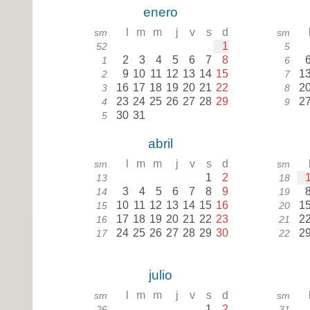
enero
l
m
m
j
v
s
d
sm
sm
1
52
5
2
3
4
5
6
7
8
1
6
9
10
11
12
13
14
15
1
2
7
16
17
18
19
20
21
22
2
3
8
23
24
25
26
27
28
29
2
4
9
30
31
5
abril
l
m
m
j
v
s
d
sm
sm
1
2
13
18
3
4
5
6
7
8
9
14
19
10
11
12
13
14
15
16
1
15
20
17
18
19
20
21
22
23
2
16
21
24
25
26
27
28
29
30
2
17
22
julio
l
m
m
j
v
s
d
sm
sm
1
2
26
31