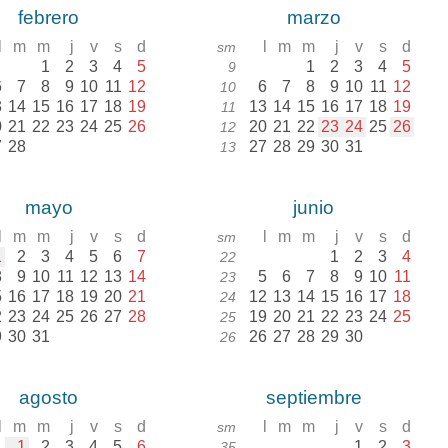
febrero
marzo
l
m
m
j
v
s
d
l
m
m
j
v
s
d
sm
1
2
3
4
5
1
2
3
4
5
9
6
7
8
9
10
11
12
6
7
8
9
10
11
12
10
3
14
15
16
17
18
19
13
14
15
16
17
18
19
11
0
21
22
23
24
25
26
20
21
22
23
24
25
26
12
7
28
27
28
29
30
31
13
mayo
junio
l
m
m
j
v
s
d
l
m
m
j
v
s
d
sm
1
2
3
4
5
6
7
1
2
3
4
22
8
9
10
11
12
13
14
5
6
7
8
9
10
11
23
5
16
17
18
19
20
21
12
13
14
15
16
17
18
24
2
23
24
25
26
27
28
19
20
21
22
23
24
25
25
9
30
31
26
27
28
29
30
26
agosto
septiembre
l
m
m
j
v
s
d
l
m
m
j
v
s
d
sm
1
2
3
4
5
6
1
2
3
35