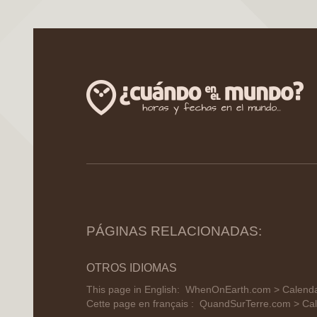
PÁGINAS RELACIONADAS:
OTROS IDIOMAS
This page in English:
WhenOnEarth.com > Calendar
Cette page en français :
QuandSurTerre.com > Cale