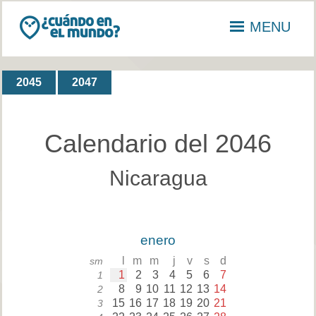
MENU
2045
2047
Calendario del 2046
Nicaragua
enero
l
m
m
j
v
s
d
sm
1
2
3
4
5
6
7
1
8
9
10
11
12
13
14
2
15
16
17
18
19
20
21
3