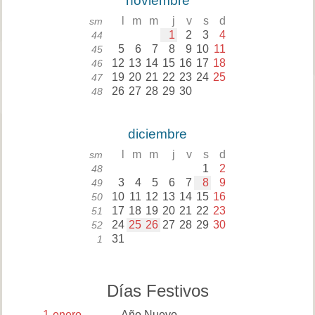
noviembre
l
m
m
j
v
s
d
sm
1
2
3
4
44
5
6
7
8
9
10
11
45
12
13
14
15
16
17
18
46
19
20
21
22
23
24
25
47
26
27
28
29
30
48
diciembre
l
m
m
j
v
s
d
sm
1
2
48
3
4
5
6
7
8
9
49
10
11
12
13
14
15
16
50
17
18
19
20
21
22
23
51
24
25
26
27
28
29
30
52
31
1
Días Festivos
1
enero
Año Nuevo