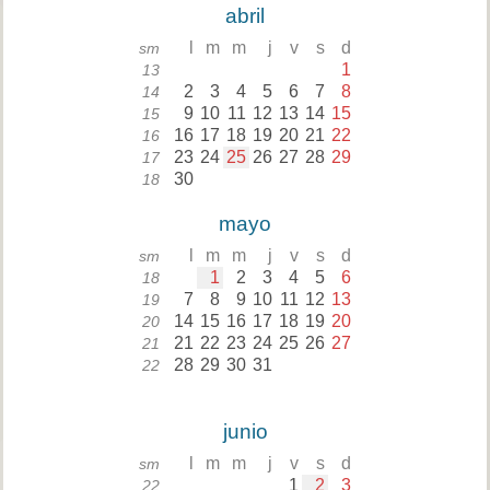
abril
l
m
m
j
v
s
d
sm
1
13
2
3
4
5
6
7
8
14
9
10
11
12
13
14
15
15
16
17
18
19
20
21
22
16
23
24
25
26
27
28
29
17
30
18
mayo
l
m
m
j
v
s
d
sm
1
2
3
4
5
6
18
7
8
9
10
11
12
13
19
14
15
16
17
18
19
20
20
21
22
23
24
25
26
27
21
28
29
30
31
22
junio
l
m
m
j
v
s
d
sm
1
2
3
22