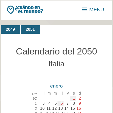
MENU
2049
2051
Calendario del 2050
Italia
enero
l
m
m
j
v
s
d
sm
1
2
52
3
4
5
6
7
8
9
1
10
11
12
13
14
15
16
2