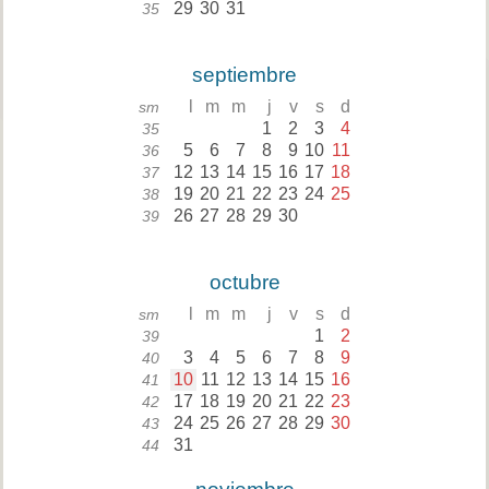
29
30
31
35
septiembre
l
m
m
j
v
s
d
sm
1
2
3
4
35
5
6
7
8
9
10
11
36
12
13
14
15
16
17
18
37
19
20
21
22
23
24
25
38
26
27
28
29
30
39
octubre
l
m
m
j
v
s
d
sm
1
2
39
3
4
5
6
7
8
9
40
10
11
12
13
14
15
16
41
17
18
19
20
21
22
23
42
24
25
26
27
28
29
30
43
31
44