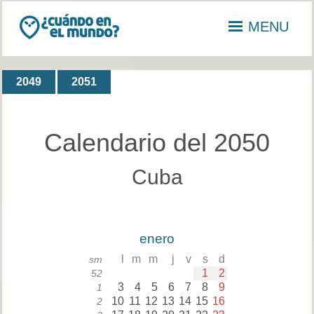
MENU
2049
2051
Calendario del 2050
Cuba
enero
l
m
m
j
v
s
d
sm
1
2
52
3
4
5
6
7
8
9
1
10
11
12
13
14
15
16
2