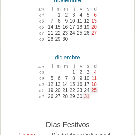
noviembre
l
m
m
j
v
s
d
sm
1
2
3
4
5
6
44
7
8
9
10
11
12
13
45
14
15
16
17
18
19
20
46
21
22
23
24
25
26
27
47
28
29
30
48
diciembre
l
m
m
j
v
s
d
sm
1
2
3
4
48
5
6
7
8
9
10
11
49
12
13
14
15
16
17
18
50
19
20
21
22
23
24
25
51
26
27
28
29
30
31
52
Días Festivos
1
enero
Día de Liberación Nacional