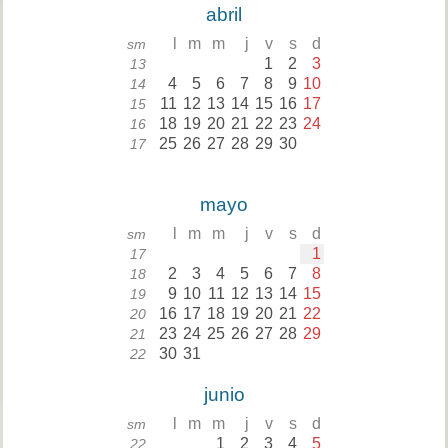
abril
l
m
m
j
v
s
d
sm
1
2
3
13
4
5
6
7
8
9
10
14
11
12
13
14
15
16
17
15
18
19
20
21
22
23
24
16
25
26
27
28
29
30
17
mayo
l
m
m
j
v
s
d
sm
1
17
2
3
4
5
6
7
8
18
9
10
11
12
13
14
15
19
16
17
18
19
20
21
22
20
23
24
25
26
27
28
29
21
30
31
22
junio
l
m
m
j
v
s
d
sm
1
2
3
4
5
22