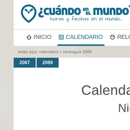
INICIO
CALENDARIO
REL
estás aqui:
calendario
> nicaragua 2068
2067
2069
Calenda
Ni