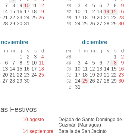
6
7
8
9
10
11
12
3
4
5
6
7
8
9
36
3
14
15
16
17
18
19
10
11
12
13
14
15
16
37
0
21
22
23
24
25
26
17
18
19
20
21
22
23
38
7
28
29
30
31
24
25
26
27
28
29
30
39
noviembre
diciembre
l
m
m
j
v
s
d
l
m
m
j
v
s
d
sm
1
2
3
4
1
2
48
5
6
7
8
9
10
11
3
4
5
6
7
8
9
49
2
13
14
15
16
17
18
10
11
12
13
14
15
16
50
9
20
21
22
23
24
25
17
18
19
20
21
22
23
51
6
27
28
29
30
24
25
26
27
28
29
30
52
31
1
as Festivos
10
agosto
Dejada de Santo Domingo de
Guzmán (Managua)
14
septiembre
Batalla de San Jacinto