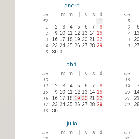
enero
l
m
m
j
v
s
d
sm
sm
1
52
5
2
3
4
5
6
7
8
1
6
9
10
11
12
13
14
15
1
2
7
16
17
18
19
20
21
22
2
3
8
23
24
25
26
27
28
29
2
4
9
30
31
5
abril
l
m
m
j
v
s
d
sm
sm
1
13
18
2
3
4
5
6
7
8
14
19
9
10
11
12
13
14
15
1
15
20
16
17
18
19
20
21
22
2
16
21
23
24
25
26
27
28
29
2
17
22
30
18
julio
l
m
m
j
v
s
d
sm
sm
1
26
31