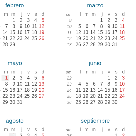
febrero
marzo
l
m
m
j
v
s
d
l
m
m
j
v
s
d
sm
1
2
3
4
5
1
2
3
4
9
6
7
8
9
10
11
12
5
6
7
8
9
10
11
10
3
14
15
16
17
18
19
12
13
14
15
16
17
18
11
0
21
22
23
24
25
26
19
20
21
22
23
24
25
12
7
28
29
26
27
28
29
30
31
13
mayo
junio
l
m
m
j
v
s
d
l
m
m
j
v
s
d
sm
1
2
3
4
5
6
1
2
3
22
7
8
9
10
11
12
13
4
5
6
7
8
9
10
23
4
15
16
17
18
19
20
11
12
13
14
15
16
17
24
1
22
23
24
25
26
27
18
19
20
21
22
23
24
25
8
29
30
31
25
26
27
28
29
30
26
agosto
septiembre
l
m
m
j
v
s
d
l
m
m
j
v
s
d
sm
1
2
3
4
5
1
2
35