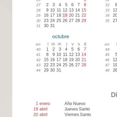
2
3
4
5
6
7
8
27
32
9
10
11
12
13
14
15
1
28
33
16
17
18
19
20
21
22
2
29
34
23
24
25
26
27
28
29
2
30
35
30
31
31
octubre
l
m
m
j
v
s
d
sm
sm
1
2
3
4
5
6
7
40
44
8
9
10
11
12
13
14
41
45
15
16
17
18
19
20
21
1
42
46
22
23
24
25
26
27
28
1
43
47
29
30
31
2
44
48
Dí
1
enero
Año Nuevo
19
abril
Jueves Santo
20
abril
Viernes Santo