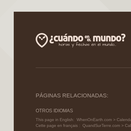
PÁGINAS RELACIONADAS:
OTROS IDIOMAS
This page in English:
WhenOnEarth.com > Calendar
Cette page en français :
QuandSurTerre.com > Cale