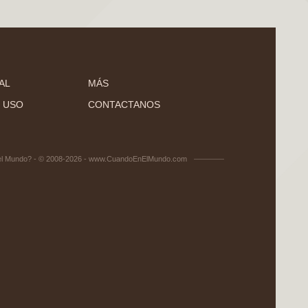
AL
MÁS
 USO
CONTACTANOS
el Mundo? - © 2008-2026 - www.CuandoEnElMundo.com