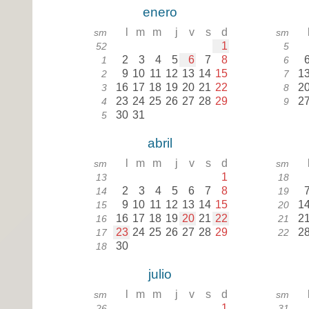
enero
l
m
m
j
v
s
d
sm
sm
1
52
5
2
3
4
5
6
7
8
1
6
9
10
11
12
13
14
15
1
2
7
16
17
18
19
20
21
22
2
3
8
23
24
25
26
27
28
29
2
4
9
30
31
5
abril
l
m
m
j
v
s
d
sm
sm
1
13
18
2
3
4
5
6
7
8
14
19
9
10
11
12
13
14
15
1
15
20
16
17
18
19
20
21
22
2
16
21
23
24
25
26
27
28
29
2
17
22
30
18
julio
l
m
m
j
v
s
d
sm
sm
1
26
31