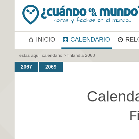
INICIO
CALENDARIO
REL
estás aqui:
calendario
> finlandia 2068
2067
2069
Calenda
F