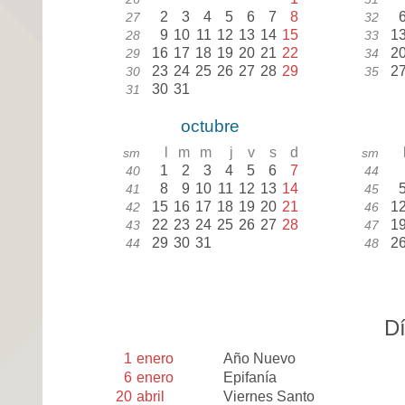
2
3
4
5
6
7
8
27
32
9
10
11
12
13
14
15
1
28
33
16
17
18
19
20
21
22
2
29
34
23
24
25
26
27
28
29
2
30
35
30
31
31
octubre
l
m
m
j
v
s
d
sm
sm
1
2
3
4
5
6
7
40
44
8
9
10
11
12
13
14
41
45
15
16
17
18
19
20
21
1
42
46
22
23
24
25
26
27
28
1
43
47
29
30
31
2
44
48
Dí
1
enero
Año Nuevo
6
enero
Epifanía
20
abril
Viernes Santo