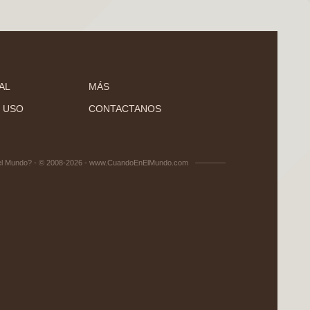
AL
MÁS
 USO
CONTACTANOS
el Mundo? - © 2008-2026 - www.CuandoEnElMundo.com