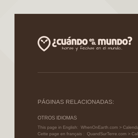
PÁGINAS RELACIONADAS:
OTROS IDIOMAS
This page in English:
WhenOnEarth.com > Calendar
Cette page en français :
QuandSurTerre.com > Cale