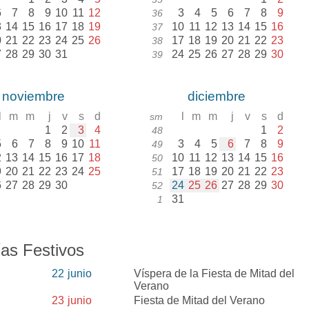
6
7
8
9
10
11
12
3
4
5
6
7
8
9
36
3
14
15
16
17
18
19
10
11
12
13
14
15
16
37
0
21
22
23
24
25
26
17
18
19
20
21
22
23
38
7
28
29
30
31
24
25
26
27
28
29
30
39
noviembre
diciembre
l
m
m
j
v
s
d
l
m
m
j
v
s
d
sm
1
2
3
4
1
2
48
5
6
7
8
9
10
11
3
4
5
6
7
8
9
49
2
13
14
15
16
17
18
10
11
12
13
14
15
16
50
9
20
21
22
23
24
25
17
18
19
20
21
22
23
51
6
27
28
29
30
24
25
26
27
28
29
30
52
31
1
as Festivos
22
junio
Víspera de la Fiesta de Mitad del
Verano
23
junio
Fiesta de Mitad del Verano