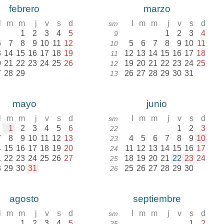
febrero
marzo
l
m
m
j
v
s
d
l
m
m
j
v
s
d
sm
1
2
3
4
5
1
2
3
4
9
6
7
8
9
10
11
12
5
6
7
8
9
10
11
10
3
14
15
16
17
18
19
12
13
14
15
16
17
18
11
0
21
22
23
24
25
26
19
20
21
22
23
24
25
12
7
28
29
26
27
28
29
30
31
13
mayo
junio
l
m
m
j
v
s
d
l
m
m
j
v
s
d
sm
1
2
3
4
5
6
1
2
3
22
7
8
9
10
11
12
13
4
5
6
7
8
9
10
23
4
15
16
17
18
19
20
11
12
13
14
15
16
17
24
1
22
23
24
25
26
27
18
19
20
21
22
23
24
25
8
29
30
31
25
26
27
28
29
30
26
agosto
septiembre
l
m
m
j
v
s
d
l
m
m
j
v
s
d
sm
1
2
3
4
5
1
2
35