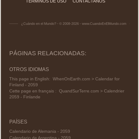
TÉRMINOS DE USO
CONTACTANOS
¿Cuándo en el Mundo? - © 2008-2026 - www.CuandoEnElMundo.com
PÁGINAS RELACIONADAS:
OTROS IDIOMAS
This page in English:
WhenOnEarth.com > Calendar for
Finland - 2059
Cette page en français :
QuandSurTerre.com > Calendrier
2059 - Finlande
PAÍSES
Calendario de Alemania - 2059
Calendario de Argentina - 2059