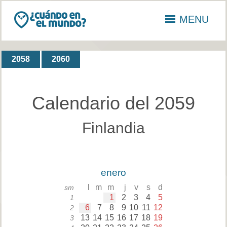
MENU
2058
2060
Calendario del 2059
Finlandia
enero
l
m
m
j
v
s
d
sm
1
2
3
4
5
1
6
7
8
9
10
11
12
2
13
14
15
16
17
18
19
3