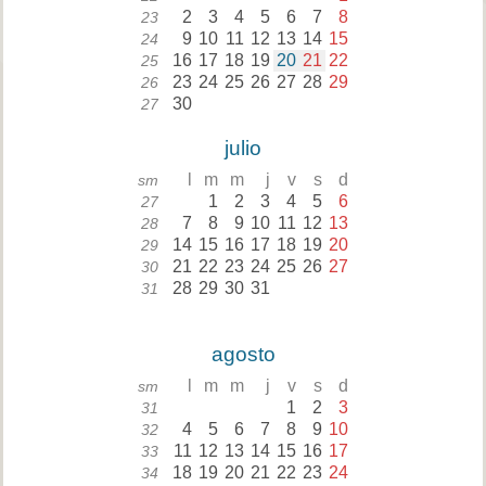
2
3
4
5
6
7
8
23
9
10
11
12
13
14
15
24
16
17
18
19
20
21
22
25
23
24
25
26
27
28
29
26
30
27
julio
l
m
m
j
v
s
d
sm
1
2
3
4
5
6
27
7
8
9
10
11
12
13
28
14
15
16
17
18
19
20
29
21
22
23
24
25
26
27
30
28
29
30
31
31
agosto
l
m
m
j
v
s
d
sm
1
2
3
31
4
5
6
7
8
9
10
32
11
12
13
14
15
16
17
33
18
19
20
21
22
23
24
34