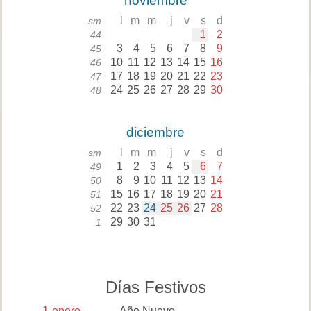
noviembre
l
m
m
j
v
s
d
sm
1
2
44
3
4
5
6
7
8
9
45
10
11
12
13
14
15
16
46
17
18
19
20
21
22
23
47
24
25
26
27
28
29
30
48
diciembre
l
m
m
j
v
s
d
sm
1
2
3
4
5
6
7
49
8
9
10
11
12
13
14
50
15
16
17
18
19
20
21
51
22
23
24
25
26
27
28
52
29
30
31
1
Días Festivos
1
enero
Año Nuevo