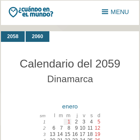
MENU
2058
2060
Calendario del 2059
Dinamarca
enero
l
m
m
j
v
s
d
sm
1
2
3
4
5
1
6
7
8
9
10
11
12
2
13
14
15
16
17
18
19
3