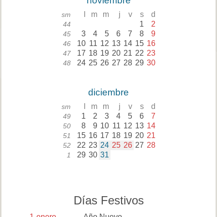
noviembre
l
m
m
j
v
s
d
sm
1
2
44
3
4
5
6
7
8
9
45
10
11
12
13
14
15
16
46
17
18
19
20
21
22
23
47
24
25
26
27
28
29
30
48
diciembre
l
m
m
j
v
s
d
sm
1
2
3
4
5
6
7
49
8
9
10
11
12
13
14
50
15
16
17
18
19
20
21
51
22
23
24
25
26
27
28
52
29
30
31
1
Días Festivos
1
enero
Año Nuevo