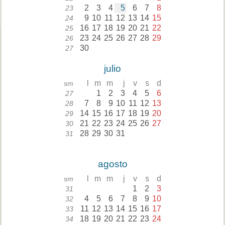
2
3
4
5
6
7
8
23
9
10
11
12
13
14
15
24
16
17
18
19
20
21
22
25
23
24
25
26
27
28
29
26
30
27
julio
l
m
m
j
v
s
d
sm
1
2
3
4
5
6
27
7
8
9
10
11
12
13
28
14
15
16
17
18
19
20
29
21
22
23
24
25
26
27
30
28
29
30
31
31
agosto
l
m
m
j
v
s
d
sm
1
2
3
31
4
5
6
7
8
9
10
32
11
12
13
14
15
16
17
33
18
19
20
21
22
23
24
34