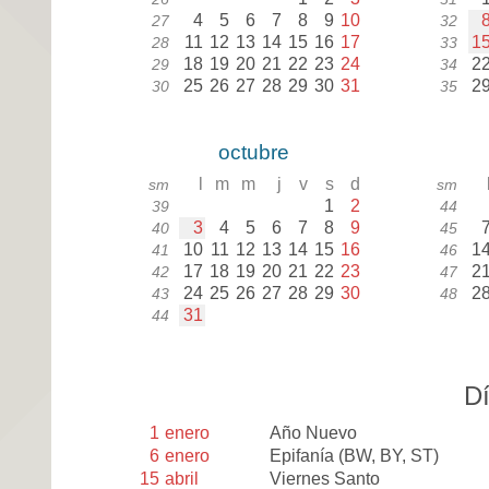
4
5
6
7
8
9
10
27
32
11
12
13
14
15
16
17
1
28
33
18
19
20
21
22
23
24
2
29
34
25
26
27
28
29
30
31
2
30
35
octubre
l
m
m
j
v
s
d
sm
sm
1
2
39
44
3
4
5
6
7
8
9
40
45
10
11
12
13
14
15
16
1
41
46
17
18
19
20
21
22
23
2
42
47
24
25
26
27
28
29
30
2
43
48
31
44
Dí
1
enero
Año Nuevo
6
enero
Epifanía
(BW, BY, ST)
15
abril
Viernes Santo