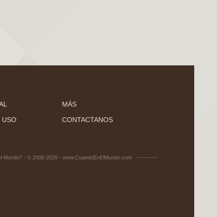
AL
MÁS
 USO
CONTACTANOS
el Mundo? - © 2008-2026 - www.CuandoEnElMundo.com