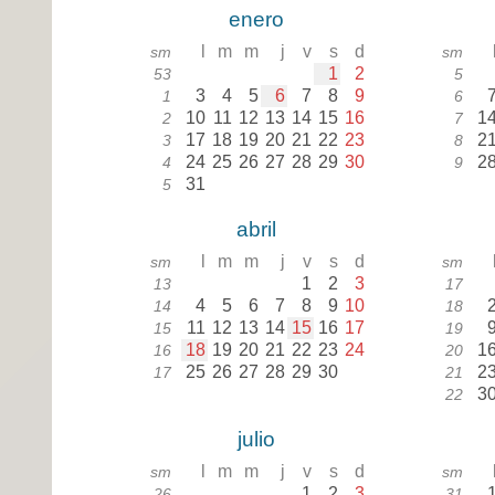
enero
l
m
m
j
v
s
d
sm
sm
1
2
53
5
3
4
5
6
7
8
9
1
6
10
11
12
13
14
15
16
1
2
7
17
18
19
20
21
22
23
2
3
8
24
25
26
27
28
29
30
2
4
9
31
5
abril
l
m
m
j
v
s
d
sm
sm
1
2
3
13
17
4
5
6
7
8
9
10
14
18
11
12
13
14
15
16
17
15
19
18
19
20
21
22
23
24
1
16
20
25
26
27
28
29
30
2
17
21
3
22
julio
l
m
m
j
v
s
d
sm
sm
1
2
3
26
31