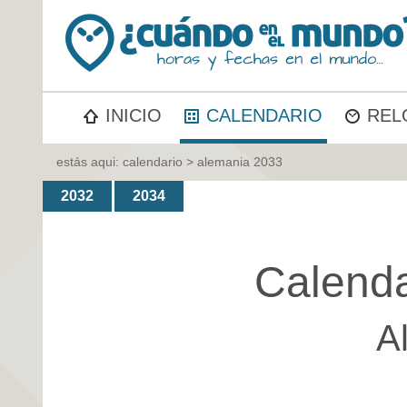
INICIO
CALENDARIO
REL
estás aqui:
calendario
> alemania 2033
2032
2034
Calenda
A