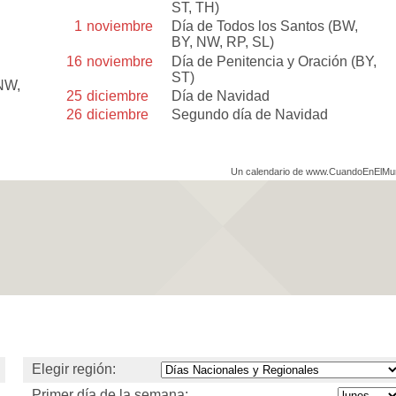
ST, TH)
1
noviembre
Día de Todos los Santos
(BW,
BY, NW, RP, SL)
16
noviembre
Día de Penitencia y Oración
(BY,
ST)
NW,
25
diciembre
Día de Navidad
26
diciembre
Segundo día de Navidad
Un calendario de www.CuandoEnElM
Elegir región:
Primer día de la semana: