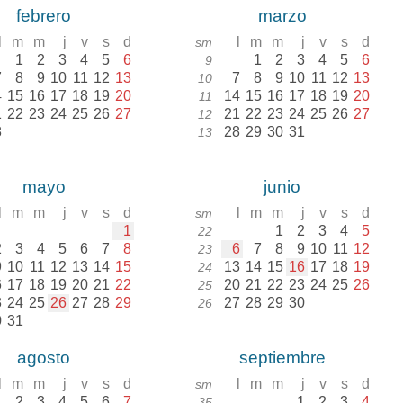
febrero
marzo
l
m
m
j
v
s
d
l
m
m
j
v
s
d
sm
1
2
3
4
5
6
1
2
3
4
5
6
9
7
8
9
10
11
12
13
7
8
9
10
11
12
13
10
4
15
16
17
18
19
20
14
15
16
17
18
19
20
11
1
22
23
24
25
26
27
21
22
23
24
25
26
27
12
8
28
29
30
31
13
mayo
junio
l
m
m
j
v
s
d
l
m
m
j
v
s
d
sm
1
1
2
3
4
5
22
2
3
4
5
6
7
8
6
7
8
9
10
11
12
23
9
10
11
12
13
14
15
13
14
15
16
17
18
19
24
6
17
18
19
20
21
22
20
21
22
23
24
25
26
25
3
24
25
26
27
28
29
27
28
29
30
26
0
31
agosto
septiembre
l
m
m
j
v
s
d
l
m
m
j
v
s
d
sm
1
2
3
4
5
6
7
1
2
3
4
35