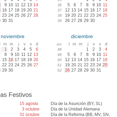
8
9
10
11
12
13
14
5
6
7
8
9
10
11
36
5
16
17
18
19
20
21
12
13
14
15
16
17
18
37
2
23
24
25
26
27
28
19
20
21
22
23
24
25
38
9
30
31
26
27
28
29
30
39
noviembre
diciembre
l
m
m
j
v
s
d
l
m
m
j
v
s
d
sm
1
2
3
4
5
6
1
2
3
4
48
7
8
9
10
11
12
13
5
6
7
8
9
10
11
49
4
15
16
17
18
19
20
12
13
14
15
16
17
18
50
1
22
23
24
25
26
27
19
20
21
22
23
24
25
51
8
29
30
26
27
28
29
30
31
52
as Festivos
15
agosto
Día de la Asunción
(BY, SL)
3
octubre
Día de la Unidad Alemana
31
octubre
Día de la Reforma
(BB, MV, SN,