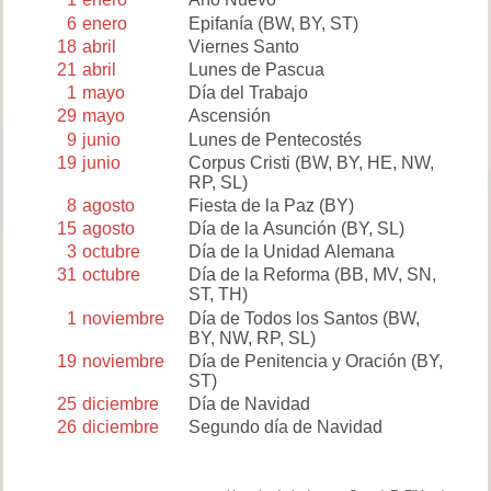
6
enero
Epifanía
(BW, BY, ST)
18
abril
Viernes Santo
21
abril
Lunes de Pascua
1
mayo
Día del Trabajo
29
mayo
Ascensión
9
junio
Lunes de Pentecostés
19
junio
Corpus Cristi
(BW, BY, HE, NW,
RP, SL)
8
agosto
Fiesta de la Paz
(BY)
15
agosto
Día de la Asunción
(BY, SL)
3
octubre
Día de la Unidad Alemana
31
octubre
Día de la Reforma
(BB, MV, SN,
ST, TH)
1
noviembre
Día de Todos los Santos
(BW,
BY, NW, RP, SL)
19
noviembre
Día de Penitencia y Oración
(BY,
ST)
25
diciembre
Día de Navidad
26
diciembre
Segundo día de Navidad