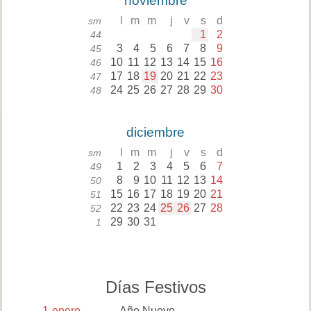
noviembre
l
m
m
j
v
s
d
sm
1
2
44
3
4
5
6
7
8
9
45
10
11
12
13
14
15
16
46
17
18
19
20
21
22
23
47
24
25
26
27
28
29
30
48
diciembre
l
m
m
j
v
s
d
sm
1
2
3
4
5
6
7
49
8
9
10
11
12
13
14
50
15
16
17
18
19
20
21
51
22
23
24
25
26
27
28
52
29
30
31
1
Días Festivos
1
enero
Año Nuevo