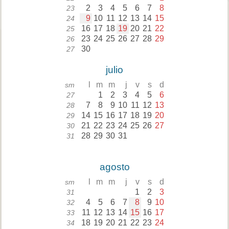
2
3
4
5
6
7
8
23
9
10
11
12
13
14
15
24
16
17
18
19
20
21
22
25
23
24
25
26
27
28
29
26
30
27
julio
l
m
m
j
v
s
d
sm
1
2
3
4
5
6
27
7
8
9
10
11
12
13
28
14
15
16
17
18
19
20
29
21
22
23
24
25
26
27
30
28
29
30
31
31
agosto
l
m
m
j
v
s
d
sm
1
2
3
31
4
5
6
7
8
9
10
32
11
12
13
14
15
16
17
33
18
19
20
21
22
23
24
34