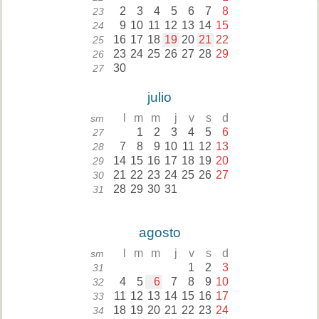
2
3
4
5
6
7
8
23
9
10
11
12
13
14
15
24
16
17
18
19
20
21
22
25
23
24
25
26
27
28
29
26
30
27
julio
l
m
m
j
v
s
d
sm
1
2
3
4
5
6
27
7
8
9
10
11
12
13
28
14
15
16
17
18
19
20
29
21
22
23
24
25
26
27
30
28
29
30
31
31
agosto
l
m
m
j
v
s
d
sm
1
2
3
31
4
5
6
7
8
9
10
32
11
12
13
14
15
16
17
33
18
19
20
21
22
23
24
34