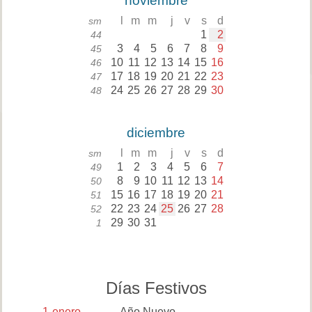
noviembre
l
m
m
j
v
s
d
sm
1
2
44
3
4
5
6
7
8
9
45
10
11
12
13
14
15
16
46
17
18
19
20
21
22
23
47
24
25
26
27
28
29
30
48
diciembre
l
m
m
j
v
s
d
sm
1
2
3
4
5
6
7
49
8
9
10
11
12
13
14
50
15
16
17
18
19
20
21
51
22
23
24
25
26
27
28
52
29
30
31
1
Días Festivos
1
enero
Año Nuevo