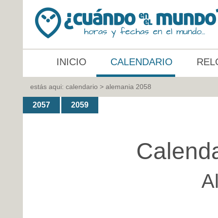
INICIO
CALENDARIO
REL
estás aqui:
calendario
> alemania 2058
2057
2059
Calenda
A