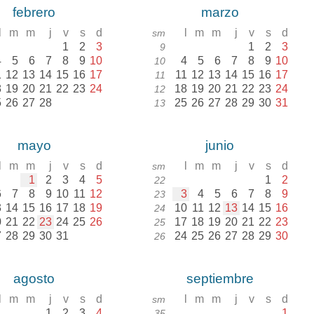
febrero
marzo
l
m
m
j
v
s
d
l
m
m
j
v
s
d
sm
1
2
3
1
2
3
9
4
5
6
7
8
9
10
4
5
6
7
8
9
10
10
1
12
13
14
15
16
17
11
12
13
14
15
16
17
11
8
19
20
21
22
23
24
18
19
20
21
22
23
24
12
5
26
27
28
25
26
27
28
29
30
31
13
mayo
junio
l
m
m
j
v
s
d
l
m
m
j
v
s
d
sm
1
2
3
4
5
1
2
22
6
7
8
9
10
11
12
3
4
5
6
7
8
9
23
3
14
15
16
17
18
19
10
11
12
13
14
15
16
24
0
21
22
23
24
25
26
17
18
19
20
21
22
23
25
7
28
29
30
31
24
25
26
27
28
29
30
26
agosto
septiembre
l
m
m
j
v
s
d
l
m
m
j
v
s
d
sm
1
2
3
4
1
35