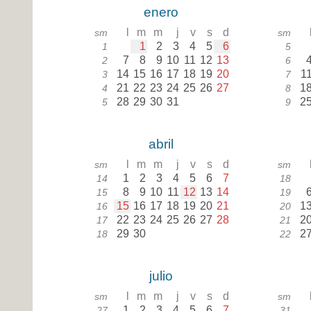
enero
l
m
m
j
v
s
d
sm
sm
1
2
3
4
5
6
1
5
7
8
9
10
11
12
13
2
6
14
15
16
17
18
19
20
1
3
7
21
22
23
24
25
26
27
1
4
8
28
29
30
31
2
5
9
abril
l
m
m
j
v
s
d
sm
sm
1
2
3
4
5
6
7
14
18
8
9
10
11
12
13
14
15
19
15
16
17
18
19
20
21
1
16
20
22
23
24
25
26
27
28
2
17
21
29
30
2
18
22
julio
l
m
m
j
v
s
d
sm
sm
1
2
3
4
5
6
7
27
31