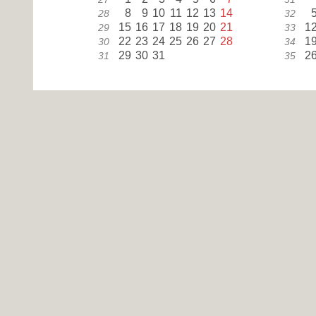
8
9
10
11
12
13
14
28
32
15
16
17
18
19
20
21
1
29
33
22
23
24
25
26
27
28
1
30
34
29
30
31
2
31
35
octubre
l
m
m
j
v
s
d
sm
sm
1
2
3
4
5
6
40
44
7
8
9
10
11
12
13
41
45
14
15
16
17
18
19
20
1
42
46
21
22
23
24
25
26
27
1
43
47
28
29
30
31
2
44
48
Dí
1
enero
Año Nuevo
6
enero
Epifanía
(BW, BY, ST)
12
abril
Viernes Santo