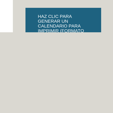
HAZ CLIC PARA
GENERAR UN
CALENDARIO PARA
IMPRIMIR (FORMATO
PDF).
¿QUIERES VER EL
CALENDARIO DE UN
MES? HAZ CLICK EN SU
TITULO...