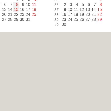
5
6
7
8
9
10
11
2
3
4
5
6
7
8
36
2
13
14
15
16
17
18
9
10
11
12
13
14
15
37
9
20
21
22
23
24
25
16
17
18
19
20
21
22
38
6
27
28
29
30
31
23
24
25
26
27
28
29
39
30
40
noviembre
diciembre
l
m
m
j
v
s
d
l
m
m
j
v
s
d
sm
1
2
3
1
48
4
5
6
7
8
9
10
2
3
4
5
6
7
8
49
1
12
13
14
15
16
17
9
10
11
12
13
14
15
50
8
19
20
21
22
23
24
16
17
18
19
20
21
22
51
5
26
27
28
29
30
23
24
25
26
27
28
29
52
30
31
1
as Festivos
15
agosto
Día de la Asunción
(BY, SL)
3
octubre
Día de la Unidad Alemana
31
octubre
Día de la Reforma
(BB, MV, SN,