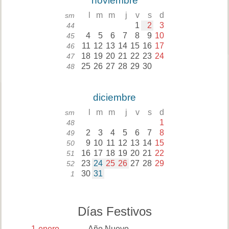
noviembre
l
m
m
j
v
s
d
sm
1
2
3
44
4
5
6
7
8
9
10
45
11
12
13
14
15
16
17
46
18
19
20
21
22
23
24
47
25
26
27
28
29
30
48
diciembre
l
m
m
j
v
s
d
sm
1
48
2
3
4
5
6
7
8
49
9
10
11
12
13
14
15
50
16
17
18
19
20
21
22
51
23
24
25
26
27
28
29
52
30
31
1
Días Festivos
1
enero
Año Nuevo