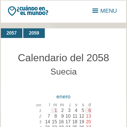
MENU
2057
2059
Calendario del 2058
Suecia
enero
l
m
m
j
v
s
d
sm
1
2
3
4
5
6
1
7
8
9
10
11
12
13
2
14
15
16
17
18
19
20
3