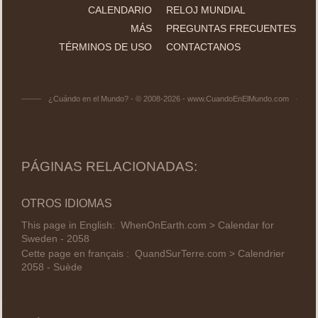
CALENDARIO
RELOJ MUNDIAL
MÁS
PREGUNTAS FRECUENTES
TÉRMINOS DE USO
CONTACTANOS
¿Cuándo en el Mundo? - © 2008-2026 - www.CuandoEnElMundo.com
PÁGINAS RELACIONADAS:
OTROS IDIOMAS
This page in English:
WhenOnEarth.com > Calendar for
Sweden - 2058
Cette page en français :
QuandSurTerre.com > Calendrier
2058 - Suède