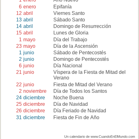
6
enero
Epifanía
12
abril
Viernes Santo
13
abril
Sábado Santo
14
abril
Domingo de Resurrección
15
abril
Lunes de Gloria
1
mayo
Día del Trabajo
23
mayo
Día de la Ascensión
1
junio
Sábado de Pentecostés
2
junio
Domingo de Pentecostés
6
junio
Día Nacional
21
junio
Víspera de la Fiesta de Mitad del
Verano
22
junio
Fiesta de Mitad del Verano
2
noviembre
Día de Todos los Santos
24
diciembre
Noche Buena
25
diciembre
Día de Navidad
26
diciembre
Día Feriado de Navidad
31
diciembre
Fiesta de Fin de Año
Un calendario de www.CuandoEnElMundo.com