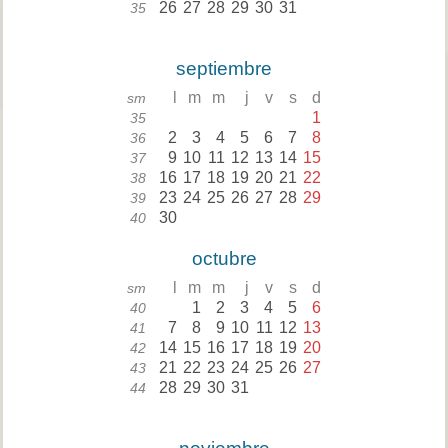
26
27
28
29
30
31
35
septiembre
l
m
m
j
v
s
d
sm
1
35
2
3
4
5
6
7
8
36
9
10
11
12
13
14
15
37
16
17
18
19
20
21
22
38
23
24
25
26
27
28
29
39
30
40
octubre
l
m
m
j
v
s
d
sm
1
2
3
4
5
6
40
7
8
9
10
11
12
13
41
14
15
16
17
18
19
20
42
21
22
23
24
25
26
27
43
28
29
30
31
44