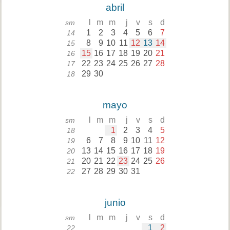
abril
l
m
m
j
v
s
d
sm
1
2
3
4
5
6
7
14
8
9
10
11
12
13
14
15
15
16
17
18
19
20
21
16
22
23
24
25
26
27
28
17
29
30
18
mayo
l
m
m
j
v
s
d
sm
1
2
3
4
5
18
6
7
8
9
10
11
12
19
13
14
15
16
17
18
19
20
20
21
22
23
24
25
26
21
27
28
29
30
31
22
junio
l
m
m
j
v
s
d
sm
1
2
22