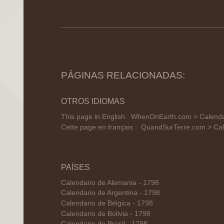
PÁGINAS RELACIONADAS:
OTROS IDIOMAS
This page in English:
WhenOnEarth.com > Calendar
Cette page en français :
QuandSurTerre.com > Cale
PAÍSES
Calendario de Alemania - 1798
Calendario de Argentina - 1798
Calendario de Bélgica - 1798
Calendario de Bolivia - 1798
Calendario de Brasil - 1798