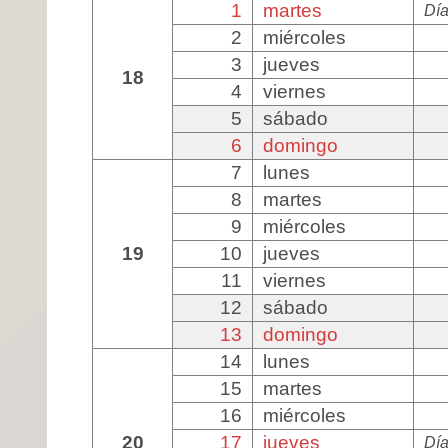
1
martes
Día
2
miércoles
3
jueves
18
4
viernes
5
sábado
6
domingo
7
lunes
8
martes
9
miércoles
19
10
jueves
11
viernes
12
sábado
13
domingo
14
lunes
15
martes
16
miércoles
20
17
jueves
Día