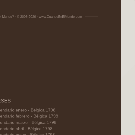
el Mundo? - © 2008-2026 - www.CuandoEnElMundo.com
ESES
endario enero - Bélgica 1798
endario febrero - Bélgica 1798
endario marzo - Bélgica 1798
endario abril - Bélgica 1798
endario mayo - Bélgica 1798