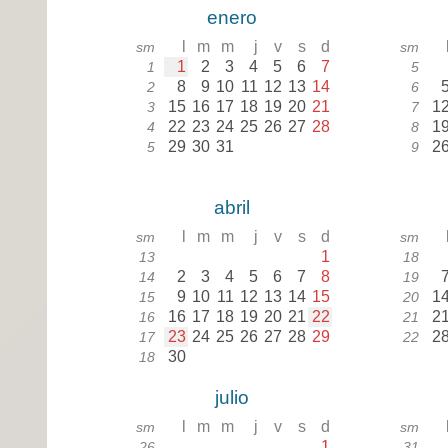
enero
l
m
m
j
v
s
d
sm
sm
1
2
3
4
5
6
7
1
5
8
9
10
11
12
13
14
2
6
15
16
17
18
19
20
21
1
3
7
22
23
24
25
26
27
28
1
4
8
29
30
31
2
5
9
abril
l
m
m
j
v
s
d
sm
sm
1
13
18
2
3
4
5
6
7
8
14
19
9
10
11
12
13
14
15
1
15
20
16
17
18
19
20
21
22
2
16
21
23
24
25
26
27
28
29
2
17
22
30
18
julio
l
m
m
j
v
s
d
sm
sm
1
26
31