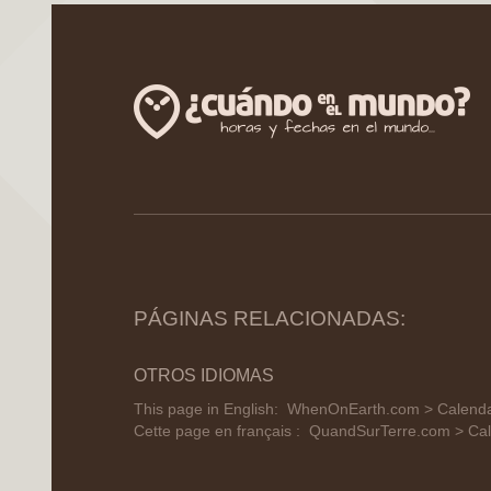
PÁGINAS RELACIONADAS:
OTROS IDIOMAS
This page in English:
WhenOnEarth.com > Calendar
Cette page en français :
QuandSurTerre.com > Cale