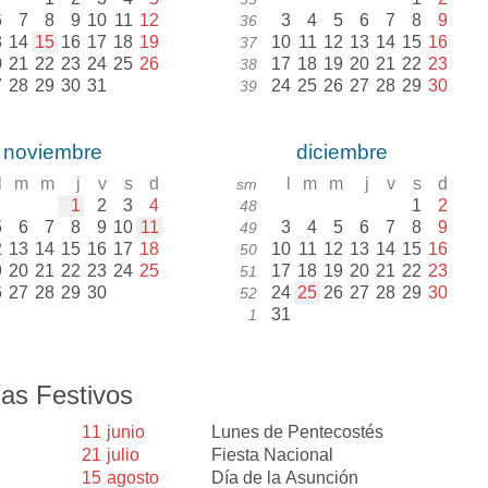
6
7
8
9
10
11
12
3
4
5
6
7
8
9
36
3
14
15
16
17
18
19
10
11
12
13
14
15
16
37
0
21
22
23
24
25
26
17
18
19
20
21
22
23
38
7
28
29
30
31
24
25
26
27
28
29
30
39
noviembre
diciembre
l
m
m
j
v
s
d
l
m
m
j
v
s
d
sm
1
2
3
4
1
2
48
5
6
7
8
9
10
11
3
4
5
6
7
8
9
49
2
13
14
15
16
17
18
10
11
12
13
14
15
16
50
9
20
21
22
23
24
25
17
18
19
20
21
22
23
51
6
27
28
29
30
24
25
26
27
28
29
30
52
31
1
as Festivos
11
junio
Lunes de Pentecostés
21
julio
Fiesta Nacional
15
agosto
Día de la Asunción