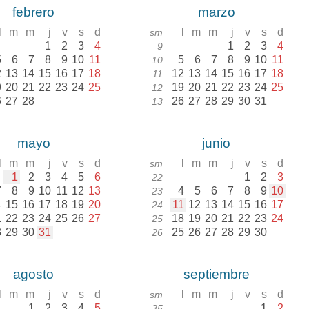
febrero
marzo
l
m
m
j
v
s
d
l
m
m
j
v
s
d
sm
1
2
3
4
1
2
3
4
9
5
6
7
8
9
10
11
5
6
7
8
9
10
11
10
2
13
14
15
16
17
18
12
13
14
15
16
17
18
11
9
20
21
22
23
24
25
19
20
21
22
23
24
25
12
6
27
28
26
27
28
29
30
31
13
mayo
junio
l
m
m
j
v
s
d
l
m
m
j
v
s
d
sm
1
2
3
4
5
6
1
2
3
22
7
8
9
10
11
12
13
4
5
6
7
8
9
10
23
4
15
16
17
18
19
20
11
12
13
14
15
16
17
24
1
22
23
24
25
26
27
18
19
20
21
22
23
24
25
8
29
30
31
25
26
27
28
29
30
26
agosto
septiembre
l
m
m
j
v
s
d
l
m
m
j
v
s
d
sm
1
2
3
4
5
1
2
35