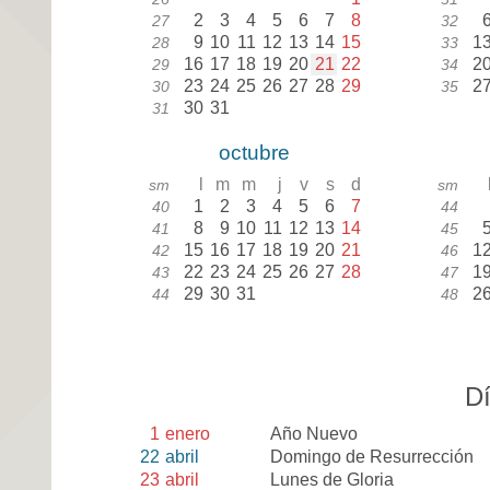
2
3
4
5
6
7
8
27
32
9
10
11
12
13
14
15
1
28
33
16
17
18
19
20
21
22
2
29
34
23
24
25
26
27
28
29
2
30
35
30
31
31
octubre
l
m
m
j
v
s
d
sm
sm
1
2
3
4
5
6
7
40
44
8
9
10
11
12
13
14
41
45
15
16
17
18
19
20
21
1
42
46
22
23
24
25
26
27
28
1
43
47
29
30
31
2
44
48
Dí
1
enero
Año Nuevo
22
abril
Domingo de Resurrección
23
abril
Lunes de Gloria