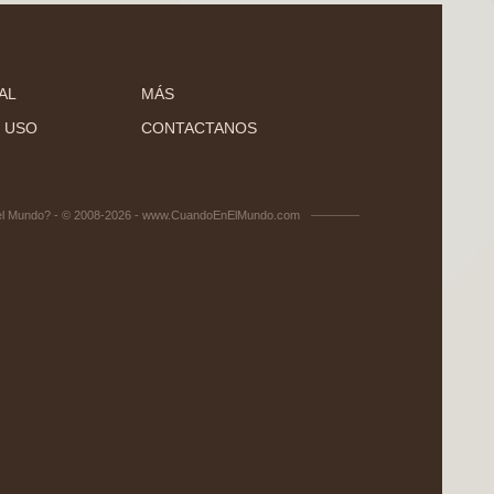
AL
MÁS
 USO
CONTACTANOS
el Mundo? - © 2008-2026 - www.CuandoEnElMundo.com