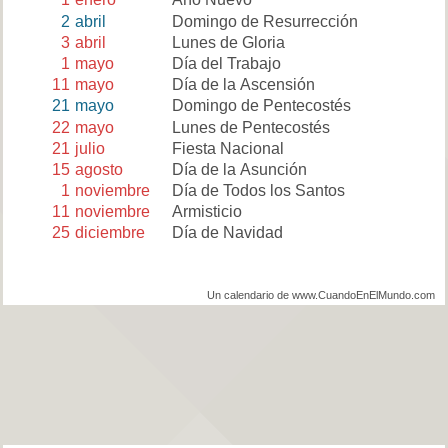
2
abril
Domingo de Resurrección
3
abril
Lunes de Gloria
1
mayo
Día del Trabajo
11
mayo
Día de la Ascensión
21
mayo
Domingo de Pentecostés
22
mayo
Lunes de Pentecostés
21
julio
Fiesta Nacional
15
agosto
Día de la Asunción
1
noviembre
Día de Todos los Santos
11
noviembre
Armisticio
25
diciembre
Día de Navidad
Un calendario de www.CuandoEnElMundo.com