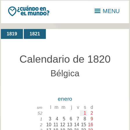
MENU
1819
1821
Calendario de 1820
Bélgica
enero
l
m
m
j
v
s
d
sm
1
2
52
3
4
5
6
7
8
9
1
10
11
12
13
14
15
16
2