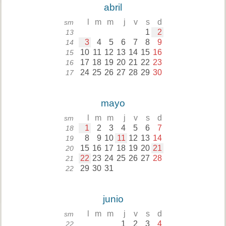
abril
l
m
m
j
v
s
d
sm
1
2
13
3
4
5
6
7
8
9
14
10
11
12
13
14
15
16
15
17
18
19
20
21
22
23
16
24
25
26
27
28
29
30
17
mayo
l
m
m
j
v
s
d
sm
1
2
3
4
5
6
7
18
8
9
10
11
12
13
14
19
15
16
17
18
19
20
21
20
22
23
24
25
26
27
28
21
29
30
31
22
junio
l
m
m
j
v
s
d
sm
1
2
3
4
22