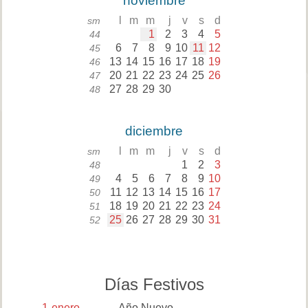
noviembre
l
m
m
j
v
s
d
sm
1
2
3
4
5
44
6
7
8
9
10
11
12
45
13
14
15
16
17
18
19
46
20
21
22
23
24
25
26
47
27
28
29
30
48
diciembre
l
m
m
j
v
s
d
sm
1
2
3
48
4
5
6
7
8
9
10
49
11
12
13
14
15
16
17
50
18
19
20
21
22
23
24
51
25
26
27
28
29
30
31
52
Días Festivos
1
enero
Año Nuevo