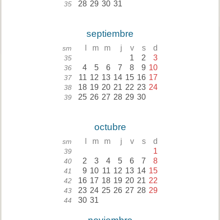
28
29
30
31
35
septiembre
l
m
m
j
v
s
d
sm
1
2
3
35
4
5
6
7
8
9
10
36
11
12
13
14
15
16
17
37
18
19
20
21
22
23
24
38
25
26
27
28
29
30
39
octubre
l
m
m
j
v
s
d
sm
1
39
2
3
4
5
6
7
8
40
9
10
11
12
13
14
15
41
16
17
18
19
20
21
22
42
23
24
25
26
27
28
29
43
30
31
44