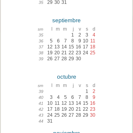
29
30
31
35
septiembre
l
m
m
j
v
s
d
sm
1
2
3
4
35
5
6
7
8
9
10
11
36
12
13
14
15
16
17
18
37
19
20
21
22
23
24
25
38
26
27
28
29
30
39
octubre
l
m
m
j
v
s
d
sm
1
2
39
3
4
5
6
7
8
9
40
10
11
12
13
14
15
16
41
17
18
19
20
21
22
23
42
24
25
26
27
28
29
30
43
31
44