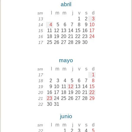
abril
l
m
m
j
v
s
d
sm
1
2
3
13
4
5
6
7
8
9
10
14
11
12
13
14
15
16
17
15
18
19
20
21
22
23
24
16
25
26
27
28
29
30
17
mayo
l
m
m
j
v
s
d
sm
1
17
2
3
4
5
6
7
8
18
9
10
11
12
13
14
15
19
16
17
18
19
20
21
22
20
23
24
25
26
27
28
29
21
30
31
22
junio
l
m
m
j
v
s
d
sm
1
2
3
4
5
22