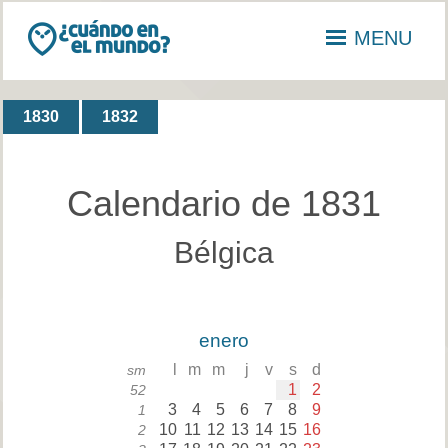
MENU
1830
1832
Calendario de 1831
Bélgica
enero
l
m
m
j
v
s
d
sm
1
2
52
3
4
5
6
7
8
9
1
10
11
12
13
14
15
16
2