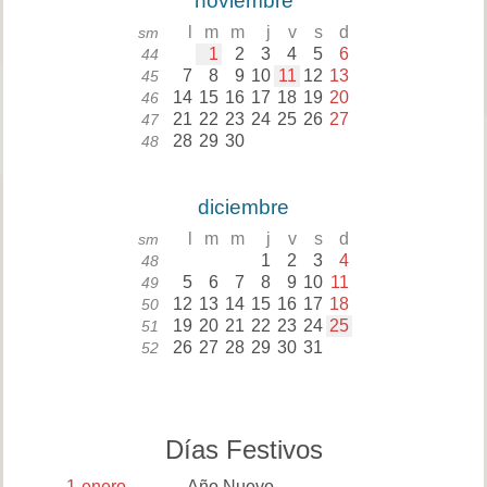
noviembre
l
m
m
j
v
s
d
sm
1
2
3
4
5
6
44
7
8
9
10
11
12
13
45
14
15
16
17
18
19
20
46
21
22
23
24
25
26
27
47
28
29
30
48
diciembre
l
m
m
j
v
s
d
sm
1
2
3
4
48
5
6
7
8
9
10
11
49
12
13
14
15
16
17
18
50
19
20
21
22
23
24
25
51
26
27
28
29
30
31
52
Días Festivos
1
enero
Año Nuevo