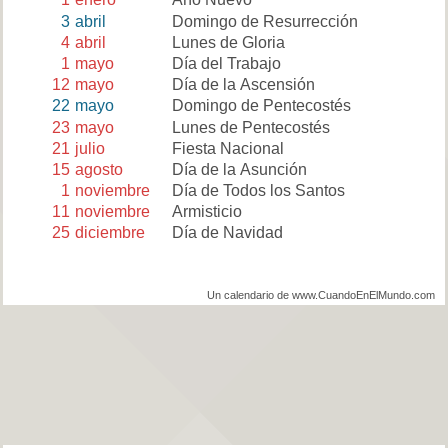
3
abril
Domingo de Resurrección
4
abril
Lunes de Gloria
1
mayo
Día del Trabajo
12
mayo
Día de la Ascensión
22
mayo
Domingo de Pentecostés
23
mayo
Lunes de Pentecostés
21
julio
Fiesta Nacional
15
agosto
Día de la Asunción
1
noviembre
Día de Todos los Santos
11
noviembre
Armisticio
25
diciembre
Día de Navidad
Un calendario de www.CuandoEnElMundo.com