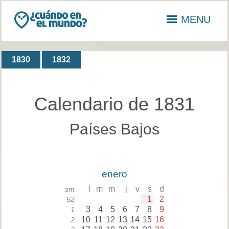
MENU
1830
1832
Calendario de 1831
Países Bajos
enero
l
m
m
j
v
s
d
sm
1
2
52
3
4
5
6
7
8
9
1
10
11
12
13
14
15
16
2