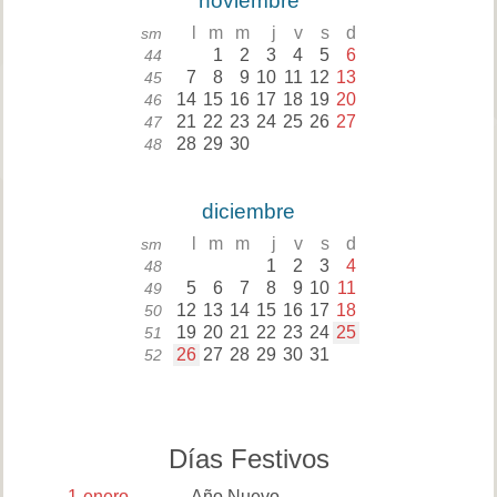
noviembre
l
m
m
j
v
s
d
sm
1
2
3
4
5
6
44
7
8
9
10
11
12
13
45
14
15
16
17
18
19
20
46
21
22
23
24
25
26
27
47
28
29
30
48
diciembre
l
m
m
j
v
s
d
sm
1
2
3
4
48
5
6
7
8
9
10
11
49
12
13
14
15
16
17
18
50
19
20
21
22
23
24
25
51
26
27
28
29
30
31
52
Días Festivos
1
enero
Año Nuevo