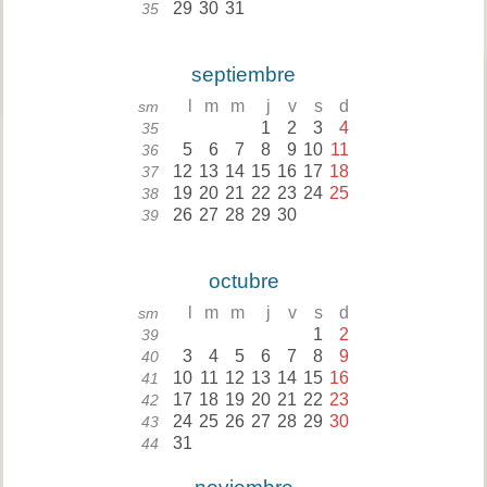
29
30
31
35
septiembre
l
m
m
j
v
s
d
sm
1
2
3
4
35
5
6
7
8
9
10
11
36
12
13
14
15
16
17
18
37
19
20
21
22
23
24
25
38
26
27
28
29
30
39
octubre
l
m
m
j
v
s
d
sm
1
2
39
3
4
5
6
7
8
9
40
10
11
12
13
14
15
16
41
17
18
19
20
21
22
23
42
24
25
26
27
28
29
30
43
31
44