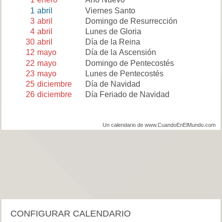
1
abril
Viernes Santo
3
abril
Domingo de Resurrección
4
abril
Lunes de Gloria
30
abril
Día de la Reina
12
mayo
Día de la Ascensión
22
mayo
Domingo de Pentecostés
23
mayo
Lunes de Pentecostés
25
diciembre
Día de Navidad
26
diciembre
Día Feriado de Navidad
Un calendario de www.CuandoEnElMundo.com
CONFIGURAR CALENDARIO