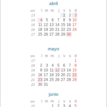
abril
l
m
m
j
v
s
d
sm
1
2
3
13
4
5
6
7
8
9
10
14
11
12
13
14
15
16
17
15
18
19
20
21
22
23
24
16
25
26
27
28
29
30
17
mayo
l
m
m
j
v
s
d
sm
1
17
2
3
4
5
6
7
8
18
9
10
11
12
13
14
15
19
16
17
18
19
20
21
22
20
23
24
25
26
27
28
29
21
30
31
22
junio
l
m
m
j
v
s
d
sm
1
2
3
4
5
22