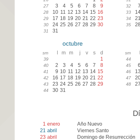
3
4
5
6
7
8
9
27
32
10
11
12
13
14
15
16
1
28
33
17
18
19
20
21
22
23
2
29
34
24
25
26
27
28
29
30
2
30
35
31
31
octubre
l
m
m
j
v
s
d
sm
sm
1
39
44
2
3
4
5
6
7
8
40
45
9
10
11
12
13
14
15
1
41
46
16
17
18
19
20
21
22
2
42
47
23
24
25
26
27
28
29
2
43
48
30
31
44
Dí
1
enero
Año Nuevo
21
abril
Viernes Santo
23
abril
Domingo de Resurrección