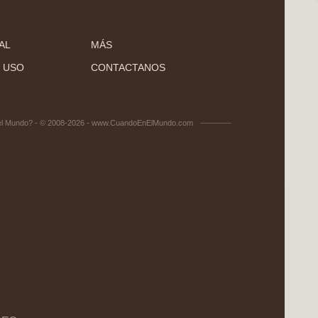
AL
MÁS
 USO
CONTACTANOS
el Mundo? - © 2008-2026 - www.CuandoEnElMundo.com