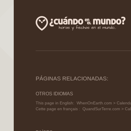
PÁGINAS RELACIONADAS:
OTROS IDIOMAS
This page in English:
WhenOnEarth.com > Calendar
Cette page en français :
QuandSurTerre.com > Cal