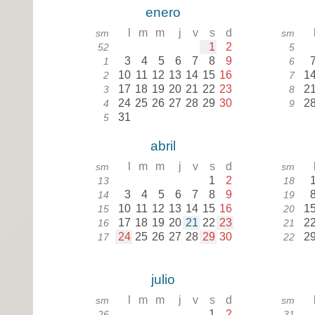
enero
l
m
m
j
v
s
d
sm
sm
1
2
52
5
3
4
5
6
7
8
9
1
6
10
11
12
13
14
15
16
1
2
7
17
18
19
20
21
22
23
2
3
8
24
25
26
27
28
29
30
2
4
9
31
5
abril
l
m
m
j
v
s
d
sm
sm
1
2
13
18
3
4
5
6
7
8
9
14
19
10
11
12
13
14
15
16
1
15
20
17
18
19
20
21
22
23
2
16
21
24
25
26
27
28
29
30
2
17
22
julio
l
m
m
j
v
s
d
sm
sm
1
2
26
31