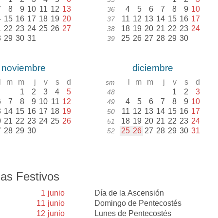
7
8
9
10
11
12
13
4
5
6
7
8
9
10
36
4
15
16
17
18
19
20
11
12
13
14
15
16
17
37
1
22
23
24
25
26
27
18
19
20
21
22
23
24
38
8
29
30
31
25
26
27
28
29
30
39
noviembre
diciembre
l
m
m
j
v
s
d
l
m
m
j
v
s
d
sm
1
2
3
4
5
1
2
3
48
6
7
8
9
10
11
12
4
5
6
7
8
9
10
49
3
14
15
16
17
18
19
11
12
13
14
15
16
17
50
0
21
22
23
24
25
26
18
19
20
21
22
23
24
51
7
28
29
30
25
26
27
28
29
30
31
52
as Festivos
1
junio
Día de la Ascensión
11
junio
Domingo de Pentecostés
12
junio
Lunes de Pentecostés