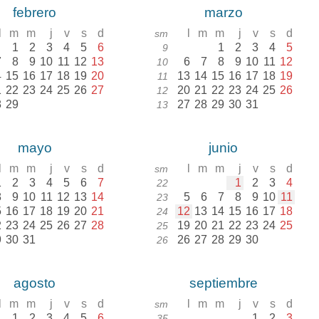
febrero
marzo
l
m
m
j
v
s
d
l
m
m
j
v
s
d
sm
1
2
3
4
5
6
1
2
3
4
5
9
7
8
9
10
11
12
13
6
7
8
9
10
11
12
10
4
15
16
17
18
19
20
13
14
15
16
17
18
19
11
1
22
23
24
25
26
27
20
21
22
23
24
25
26
12
8
29
27
28
29
30
31
13
mayo
junio
l
m
m
j
v
s
d
l
m
m
j
v
s
d
sm
1
2
3
4
5
6
7
1
2
3
4
22
8
9
10
11
12
13
14
5
6
7
8
9
10
11
23
5
16
17
18
19
20
21
12
13
14
15
16
17
18
24
2
23
24
25
26
27
28
19
20
21
22
23
24
25
25
9
30
31
26
27
28
29
30
26
agosto
septiembre
l
m
m
j
v
s
d
l
m
m
j
v
s
d
sm
1
2
3
4
5
6
1
2
3
35