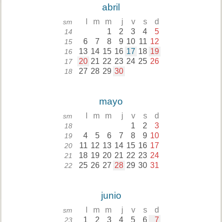
abril
l
m
m
j
v
s
d
sm
1
2
3
4
5
14
6
7
8
9
10
11
12
15
13
14
15
16
17
18
19
16
20
21
22
23
24
25
26
17
27
28
29
30
18
mayo
l
m
m
j
v
s
d
sm
1
2
3
18
4
5
6
7
8
9
10
19
11
12
13
14
15
16
17
20
18
19
20
21
22
23
24
21
25
26
27
28
29
30
31
22
junio
l
m
m
j
v
s
d
sm
1
2
3
4
5
6
7
23