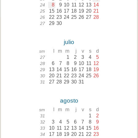
8
9
10
11
12
13
14
24
15
16
17
18
19
20
21
25
22
23
24
25
26
27
28
26
29
30
27
julio
l
m
m
j
v
s
d
sm
1
2
3
4
5
27
6
7
8
9
10
11
12
28
13
14
15
16
17
18
19
29
20
21
22
23
24
25
26
30
27
28
29
30
31
31
agosto
l
m
m
j
v
s
d
sm
1
2
31
3
4
5
6
7
8
9
32
10
11
12
13
14
15
16
33
17
18
19
20
21
22
23
34