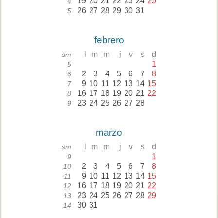
19
20
21
22
23
24
25
4
26
27
28
29
30
31
5
febrero
l
m
m
j
v
s
d
sm
1
5
2
3
4
5
6
7
8
6
9
10
11
12
13
14
15
7
16
17
18
19
20
21
22
8
23
24
25
26
27
28
9
marzo
l
m
m
j
v
s
d
sm
1
9
2
3
4
5
6
7
8
10
9
10
11
12
13
14
15
11
16
17
18
19
20
21
22
12
23
24
25
26
27
28
29
13
30
31
14