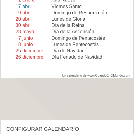
17
abril
Viernes Santo
19
abril
Domingo de Resurrección
20
abril
Lunes de Gloria
30
abril
Día de la Reina
28
mayo
Día de la Ascensión
7
junio
Domingo de Pentecostés
8
junio
Lunes de Pentecostés
25
diciembre
Día de Navidad
26
diciembre
Día Feriado de Navidad
Un calendario de www.CuandoEnElMundo.com
CONFIGURAR CALENDARIO