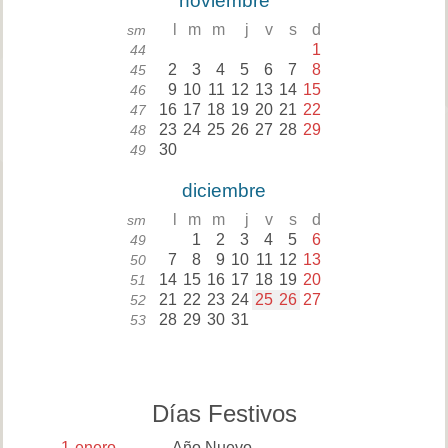
noviembre
l
m
m
j
v
s
d
sm
1
44
2
3
4
5
6
7
8
45
9
10
11
12
13
14
15
46
16
17
18
19
20
21
22
47
23
24
25
26
27
28
29
48
30
49
diciembre
l
m
m
j
v
s
d
sm
1
2
3
4
5
6
49
7
8
9
10
11
12
13
50
14
15
16
17
18
19
20
51
21
22
23
24
25
26
27
52
28
29
30
31
53
Días Festivos
1
enero
Año Nuevo